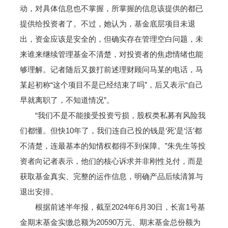
动，对具体信息也不掌握，所掌握的信息该提供的都已
提供给投资者了。不过，她认为，基金底层项目未退
出，资金应该是安全的，但确实存在管理空白问题，未
来谁来继续管理基金不清楚，对投资者的焦虑情绪也能
够理解。记者随后又拨打前述理财顾问马某的电话，马
某起初称“这个项目不是已经结束了吗”，后又表示“自己
早就离职了，不知道情况”。
“我们不是不能接受投资亏损，股权类私募有风险我
们都懂。但快10年了，我们连自己投的钱是‘死’是‘活’都
不清楚，连最基本的知情权都得不到保障。”朱先生等投
资者向记者表示，他们的核心诉求并非刚性兑付，而是
获取基金真实、完整的运作信息，明确产品后续清算与
退出安排。
根据前述半年报，截至2024年6月30日，长富1号基
金期末基金实缴总额为20590万元、期末基金总份额为