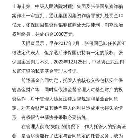
上海市第二中级人民法院对通江集团及张保国集资诈骗
案作出一审宣判，通江集团因集资诈骗罪被判处罚金10
亿元，张保国因集资诈骗罪被判处无期徒刑，剥夺政治
权利终身，并处罚金1000万元。
天眼查显示，早在2017年2月，张保国已卸任长富汇
银法定代表人，但穿透后张保国仍持有一定的股权。张
保国案宣判后不久，2023年12月25日，中基协正式注销
长富汇银的私募基金管理人登记。
前述基金合同约定，托管人的核心义务包括安全保
管基金财产等，同时应依法监督管理人对基金财产的投
资运作，对于管理人违反法律法规规定和基金合同约
定、对基金财产及其他当事人的利益造成重大损失的情
形，有权报告中基协并采取必要措施。
在管理人彻底“失能”的情况下，作为托管人的招商证
券，是否尽责履行了法定与合同约定的托管义务，成为