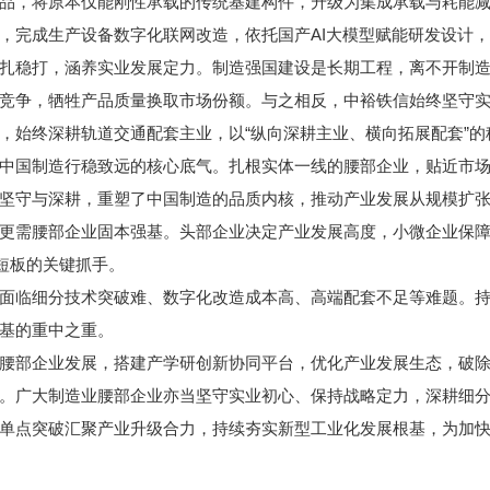
品，将原本仅能刚性承载的传统基建构件，升级为集成承载与耗能
，完成生产设备数字化联网改造，依托国产AI大模型赋能研发设计
稳打，涵养实业发展定力。制造强国建设是长期工程，离不开制造
竞争，牺牲产品质量换取市场份额。与之相反，中裕铁信始终坚守
，始终深耕轨道交通配套主业，以“纵向深耕主业、横向拓展配套”
国制造行稳致远的核心底气。扎根实体一线的腰部企业，贴近市场
坚守与深耕，重塑了中国制造的品质内核，推动产业发展从规模扩
需腰部企业固本强基。头部企业决定产业发展高度，小微企业保障
短板的关键抓手。
临细分技术突破难、数字化改造成本高、高端配套不足等难题。持
基的重中之重。
部企业发展，搭建产学研创新协同平台，优化产业发展生态，破除
。广大制造业腰部企业亦当坚守实业初心、保持战略定力，深耕细
单点突破汇聚产业升级合力，持续夯实新型工业化发展根基，为加