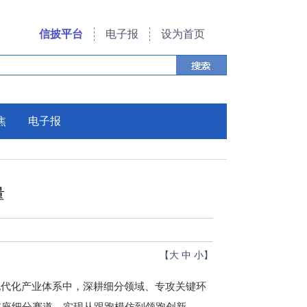
信披平台
电子报
设为首页
焦
电子报
量
【
大
中
小
】
代化产业体系中，深耕细分领域、专攻关键环
支座细分赛道，实现从跟跑模仿到领跑创新、