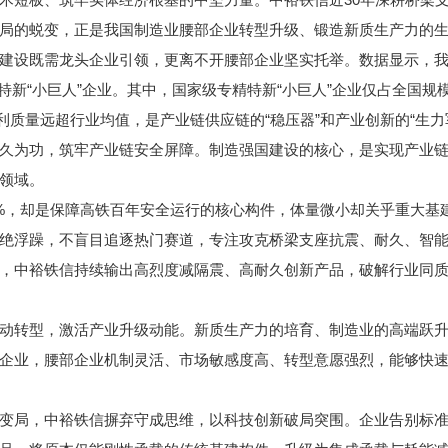
局的蜕变，正是我国制造业腰部企业转型升级、锻造新质生产力的
既需龙头企业引领，更离不开腰部企业坚实托举。数据显示，我国制
特新“小巨人”企业。其中，国家级专精特新“小巨人”企业仅占全国规模
盈利质量远超行业均值，是产业链供应链的“稳压器”和产业创新的“生力
为功，筑牢产业链安全屏障。制造强国建设的核心，是实现产业链
领域。
，却是保障高铁百年安全运行的核心构件，体量微小却关乎重大基
绝浮躁，不盲目追逐热门赛道，专注攻克桥梁支座抗震、耐久、智
，中裕铁信持续输出高烈度减隔震、高耐久创新产品，破解行业同
转型，激活产业升级动能。新质生产力的培育、制造业的高端跃升
企业，腰部企业机制灵活、市场敏感度高、转型意愿强烈，能够快
局，中裕铁信摒弃守成思维，以科技创新破局突围。企业告别标准化