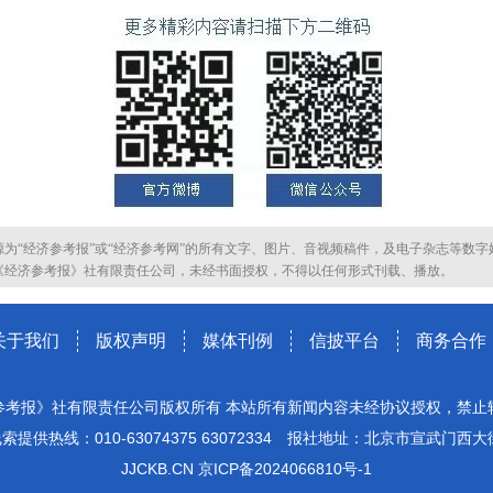
源为“经济参考报”或“经济参考网”的所有文字、图片、音视频稿件，及电子杂志等数字
《经济参考报》社有限责任公司，未经书面授权，不得以任何形式刊载、播放。
关于我们
版权声明
媒体刊例
信披平台
商务合作
参考报》社有限责任公司版权所有 本站所有新闻内容未经协议授权，禁止
索提供热线：010-63074375 63072334 报社地址：北京市宣武门西大
JJCKB.CN 京ICP备2024066810号-1