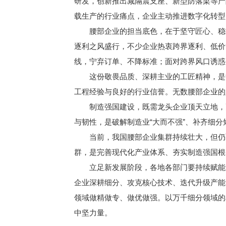
研发，创新推出减隔震支座、新型防落梁等产
载生产的行业痛点，企业主动推进数字化转型
腰部企业的担当底色，在于坚守匠心、稳扎
逐利之风盛行，不少企业热衷跨界逐利、低价
线，宁弃订单、不降标准；面对跨界风口诱惑
这份敬畏品质、深耕主业的工匠精神，是中
工程经验与良好的行业信誉。无数腰部企业的
制造强国建设，既需龙头企业顶天立地，更
与韧性，是破解制造业“大而不强”、补齐细分
当前，我国腰部企业集群持续壮大，但仍面
群，是完善现代化产业体系、夯实制造强国根
立足新发展阶段，各地各部门要持续赋能腰
企业深耕细分、攻克核心技术、迭代升级产能
领域做精做专、做优做强。以万千细分领域的
中坚力量。