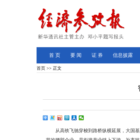
首 页
要 闻
证 券
信息披露
首页
>> 正文
从高铁飞驰穿梭到路桥纵横延展，大国基建
节的腰部企业，是衔接产业链上下游、补齐技