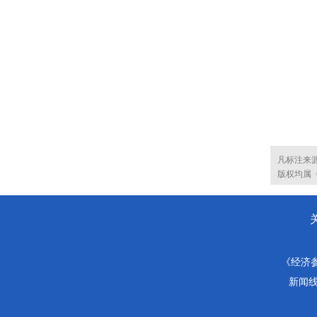
凡标注来
版权均属
《经济
新闻线