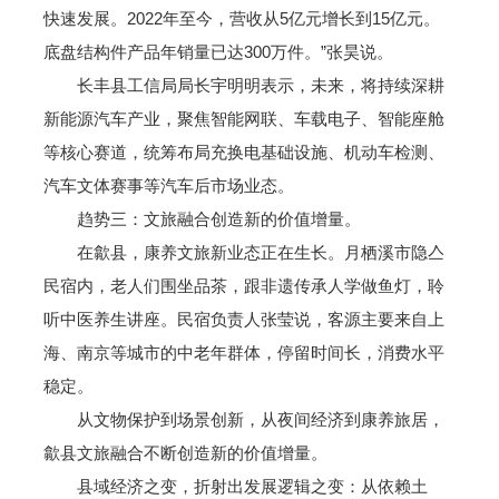
快速发展。2022年至今，营收从5亿元增长到15亿元。
底盘结构件产品年销量已达300万件。”张昊说。
长丰县工信局局长宇明明表示，未来，将持续深耕
新能源汽车产业，聚焦智能网联、车载电子、智能座舱
等核心赛道，统筹布局充换电基础设施、机动车检测、
汽车文体赛事等汽车后市场业态。
趋势三：文旅融合创造新的价值增量。
在歙县，康养文旅新业态正在生长。月栖溪市隐亼
民宿内，老人们围坐品茶，跟非遗传承人学做鱼灯，聆
听中医养生讲座。民宿负责人张莹说，客源主要来自上
海、南京等城市的中老年群体，停留时间长，消费水平
稳定。
从文物保护到场景创新，从夜间经济到康养旅居，
歙县文旅融合不断创造新的价值增量。
县域经济之变，折射出发展逻辑之变：从依赖土