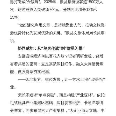
脉打造成“金饭碗”。2025年，歙县接待游客超1500万人
次，旅游总收入突破157亿元，分别同比增长12%和
15%。
“做好活化利用文章，是持续聚集人气、推动文旅资
源优势转化为发展优势的关键。”歙县文旅体局局长吴炯
说。
协同赋能：从“单兵作战”到“群星闪耀”
安徽县域经济何以百花齐放？记者调研发现，背后
有着共通的密码：立足禀赋深耕细作、融入大局借势赋
能、做强链条夯实根基。
——因地制宜、错位发展，让一方水土“长”出特色产
业。
天长不追求“单点突破”，而是构建“产业森林”。依托
毛绒玩具产业集聚区基础，深耕赛事经济、卡通IP等细
分赛道，同步布局六大产业集群，“大企业顶天立地、中