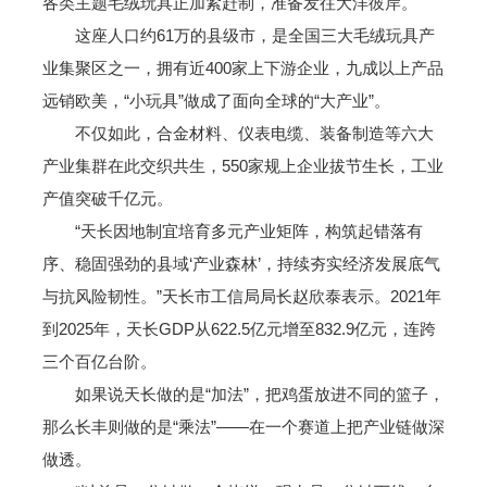
各类主题毛绒玩具正加紧赶制，准备发往大洋彼岸。
这座人口约61万的县级市，是全国三大毛绒玩具产
业集聚区之一，拥有近400家上下游企业，九成以上产品
远销欧美，“小玩具”做成了面向全球的“大产业”。
不仅如此，合金材料、仪表电缆、装备制造等六大
产业集群在此交织共生，550家规上企业拔节生长，工业
产值突破千亿元。
“天长因地制宜培育多元产业矩阵，构筑起错落有
序、稳固强劲的县域‘产业森林’，持续夯实经济发展底气
与抗风险韧性。”天长市工信局局长赵欣泰表示。2021年
到2025年，天长GDP从622.5亿元增至832.9亿元，连跨
三个百亿台阶。
如果说天长做的是“加法”，把鸡蛋放进不同的篮子，
那么长丰则做的是“乘法”——在一个赛道上把产业链做深
做透。