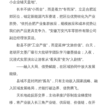
小企业铺天盖地”。
长丰不搞“小而全”，而是着力“专而深”。立足合肥近
郊区位，锚定新能源汽车赛道，把区位优势转化为产业
胜势。“依托合肥产业集群效应，规模效应和成本优势让
我们的产品更具竞争力。”安徽万安汽车零部件有限公司
副总经理张昊说。
歙县不拼“工业产值”，而是延伸“文旅价值”。白天，
老胡开文墨厂吸引大批研学团队学习徽墨描金；入夜，
沉浸式实景演出让游客从“看风景”变为“入剧情”。
——融入大局、借势赋能，在区域协同中放大发展
能级。
县域不是封闭的“孤岛”，只有主动嵌入国家战略、融
入区域发展格局，才能打破边界、借势腾飞。
天长地处皖苏交界，主动承接沪苏制造业梯度转
移，将产业嵌入长三角产业链、供应链、价值链，在开