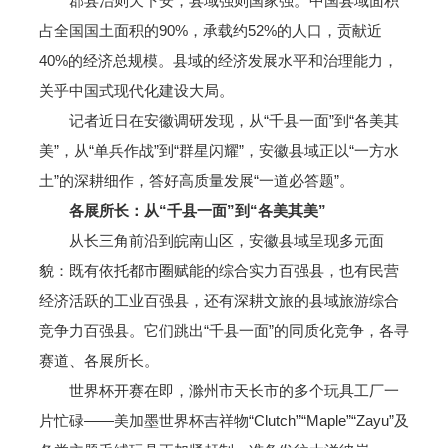
郡县治则天下安，县域强则国家强。中国县域面积
占全国国土面积的90%，承载约52%的人口，贡献近
40%的经济总规模。县域的经济发展水平和治理能力，
关乎中国式现代化建设大局。
记者近日在安徽调研发现，从“千县一面”到“各美其
美”，从“单兵作战”到“群星闪耀”，安徽县域正以“一方水
土”的深耕细作，答好高质量发展“一道必答题”。
各展所长：从“千县一面”到“各美其美”
从长三角前沿到皖南山区，安徽县域呈现多元面
貌：既有依托都市圈赋能的综合实力百强县，也有民营
经济活跃的工业百强县，还有深耕文旅的县域旅游综合
竞争力百强县。它们跳出“千县一面”的同质化竞争，各寻
赛道、各展所长。
世界杯开赛在即，滁州市天长市的多个玩具工厂一
片忙碌——美加墨世界杯吉祥物“Clutch”“Maple”“Zayu”及