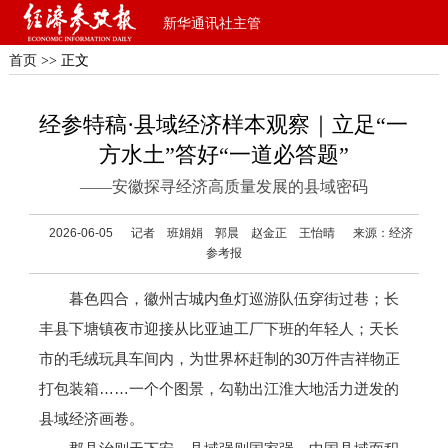
新华通讯社主管
首页
>> 正文
经参特稿·县域经济样本观察｜立足“一
方水土”答好“一道必答题”
——安徽探寻经济高质量发展的县域密码
2026-06-05
记者 班娟娟 郭晨 赵金正 王怡晴
来源：经济
参考报
暮色四合，徽州古城内鱼灯巡游队伍穿街过巷；长
丰县下塘镇夜市迎接从比亚迪工厂下班的年轻人；天长
市的毛绒玩具车间内，为世界杯赶制的30万件吉祥物正
打包装箱……一个个图景，勾勒出江淮大地活力迸发的
县域经济画卷。