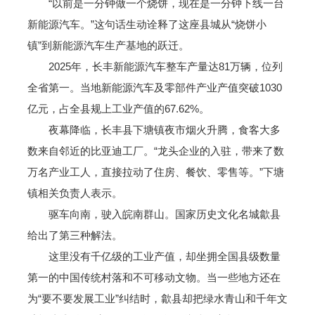
“以前是一分钟做一个烧饼，现在是一分钟下线一台
新能源汽车。”这句话生动诠释了这座县城从“烧饼小
镇”到新能源汽车生产基地的跃迁。
2025年，长丰新能源汽车整车产量达81万辆，位列
全省第一。当地新能源汽车及零部件产业产值突破1030
亿元，占全县规上工业产值的67.62%。
夜幕降临，长丰县下塘镇夜市烟火升腾，食客大多
数来自邻近的比亚迪工厂。“龙头企业的入驻，带来了数
万名产业工人，直接拉动了住房、餐饮、零售等。”下塘
镇相关负责人表示。
驱车向南，驶入皖南群山。国家历史文化名城歙县
给出了第三种解法。
这里没有千亿级的工业产值，却坐拥全国县级数量
第一的中国传统村落和不可移动文物。当一些地方还在
为“要不要发展工业”纠结时，歙县却把绿水青山和千年文