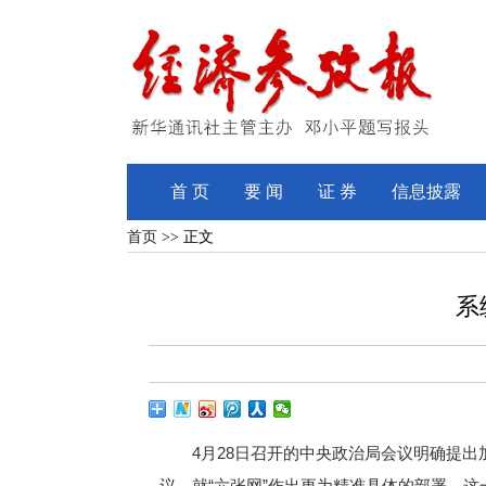
首 页
要 闻
证 券
信息披露
首页
>> 正文
系
4月28日召开的中央政治局会议明确提出加
议，就“六张网”作出更为精准具体的部署。