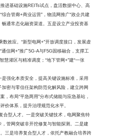
进基础设施REITs试点，盘活数据中心、高
综合管廊+商业运营”，物流网推广“政企共建
，畅通常态化融资渠道。五是设立产业投资基
乘数效应。“新型电网+”开放调度接口，发展虚
信网+”推广5G-A与F5G固移融合，支撑工
智慧灌区与精准调度；“地下管网+”建“一张
一是强化本质安全，提高关键设施标准，采用
量子加密与零信任架构防范化解风险，建立跨网
案，布局“平急两用”分布式储能与应急基站，
色评价体系，提升治理规范化水平。
复合型人才。一是突破关键技术，电网聚焦特
卡，管网突破非开挖修复与智能探测。二是建
证。三是培养复合型人才，依托产教融合培养跨