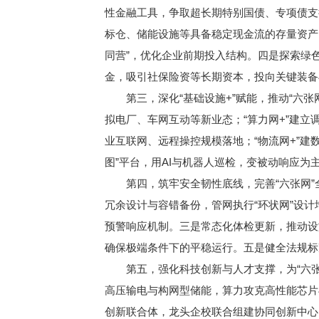
性金融工具，争取超长期特别国债、专项债支
标仓、储能设施等具备稳定现金流的存量资产，
同营”，优化企业前期投入结构。四是探索绿
金，吸引社保险资等长期资本，投向关键装备
第三，深化“基础设施+”赋能，推动“六张网
拟电厂、车网互动等新业态；“算力网+”建立调
业互联网、远程操控规模落地；“物流网+”建数
图”平台，用AI与机器人巡检，变被动响应为
第四，筑牢安全韧性底线，完善“六张网”全
冗余设计与容错备份，管网执行“环状网”设
预警响应机制。三是常态化体检更新，推动设
确保极端条件下的平稳运行。五是健全法规标
第五，强化科技创新与人才支撑，为“六张
高压输电与构网型储能，算力攻克高性能芯片
创新联合体，龙头企校联合组建协同创新中心