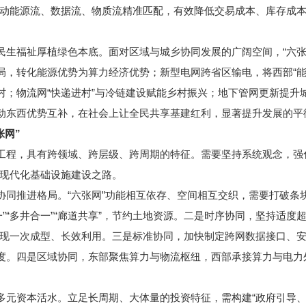
动能源流、数据流、物质流精准匹配，有效降低交易成本、库存成本与
生福祉厚植绿色本底。面对区域与城乡协同发展的广阔空间，“六张
局，转化能源优势为算力经济优势；新型电网跨省区输电，将西部“能
乡村；物流网“快递进村”与冷链建设赋能乡村振兴；地下管网更新提
推动东西优势互补，在社会上让全民共享基建红利，显著提升发展的平
网”
工程，具有跨领域、跨层级、跨周期的特征。需要坚持系统观念，强
现代化基础设施建设之路。
同推进格局。“六张网”功能相互依存、空间相互交织，需要打破条
”“多井合一”“廊道共享”，节约土地资源。二是时序协同，坚持适
现一次成型、长效利用。三是标准协同，加快制定跨网数据接口、
调度。四是区域协同，东部聚焦算力与物流枢纽，西部承接算力与电力
元资本活水。立足长周期、大体量的投资特征，需构建“政府引导、