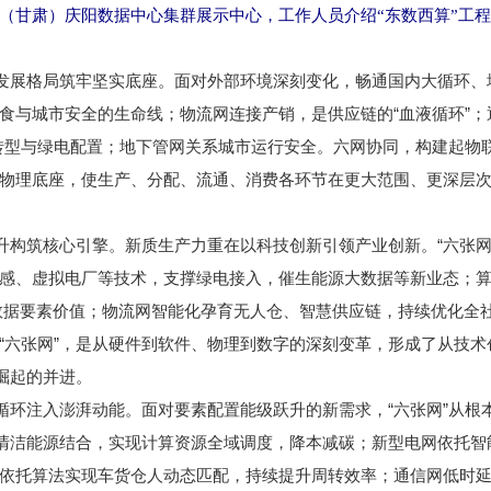
甘肃）庆阳数据中心集群展示中心，工作人员介绍“东数西算”工
展格局筑牢坚实底座。面对外部环境深刻变化，畅通国内大循环、增
与城市安全的生命线；物流网连接产销，是供应链的“血液循环”；通
转型与绿电配置；地下管网关系城市运行安全。六网协同，构建起物
物理底座，使生产、分配、流通、消费各环节在更大范围、更深层
构筑核心引擎。新质生产力重在以科技创新引领产业创新。“六张网
感、虚拟电厂等技术，支撑绿电接入，催生能源大数据等新业态；算
放数据要素价值；物流网智能化孕育无人仓、智慧供应链，持续优化全
“六张网”，是从硬件到软件、物理到数字的深刻变革，形成了从技
崛起的并进。
环注入澎湃动能。面对要素配置能级跃升的新需求，“六张网”从根
部清洁能源结合，实现计算资源全域调度，降本减碳；新型电网依托智
依托算法实现车货仓人动态匹配，持续提升周转效率；通信网低时