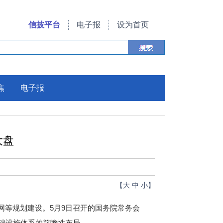
信披平台
电子报
设为首页
焦
电子报
大盘
【
大
中
小
】
等规划建设。5月9日召开的国务院常务会
础设施体系的前瞻性布局。