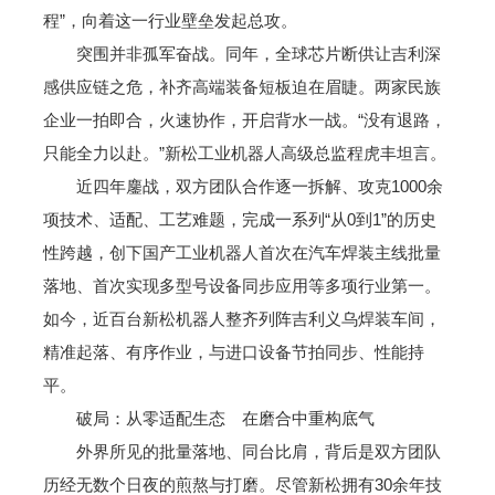
程”，向着这一行业壁垒发起总攻。
突围并非孤军奋战。同年，全球芯片断供让吉利深
感供应链之危，补齐高端装备短板迫在眉睫。两家民族
企业一拍即合，火速协作，开启背水一战。“没有退路，
只能全力以赴。”新松工业机器人高级总监程虎丰坦言。
近四年鏖战，双方团队合作逐一拆解、攻克1000余
项技术、适配、工艺难题，完成一系列“从0到1”的历史
性跨越，创下国产工业机器人首次在汽车焊装主线批量
落地、首次实现多型号设备同步应用等多项行业第一。
如今，近百台新松机器人整齐列阵吉利义乌焊装车间，
精准起落、有序作业，与进口设备节拍同步、性能持
平。
破局：从零适配生态 在磨合中重构底气
外界所见的批量落地、同台比肩，背后是双方团队
历经无数个日夜的煎熬与打磨。尽管新松拥有30余年技