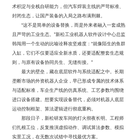
术积淀与全栈自研能力，但汽车焊装主线的严苛标准、
封闭生态，让国产装备的入局之路布满荆棘。
“这不是简单的设备替换，而是外来者融入一套成熟
且严苛的工业生态。”新松工业机器人软件设计中心总监
韩闯用一个生动的比喻诠释攻坚难度：“就像陌生的鱼群
入缸，它们不仅要适应全新水质，还要适配整套生态规
则，与原有设备协同共生、无缝衔接。”
最大的壁垒，藏在底层软件与系统适配之中。长期
垄断市场的外资机器人企业，早已形成专属的技术体系
与适配标准，车企生产线的仿真系统、工艺参数均围绕
进口设备搭建。想要实现设备替代，必须对机器人底层
运动控制框架、算法逻辑进行彻底重构。
那段日子，新松研发车间的灯火彻夜长明。工程师
们扎根工位，反复推演虚拟动作、调试算法参数、模拟
实景工况，在无数次试错中寻找最优方案。