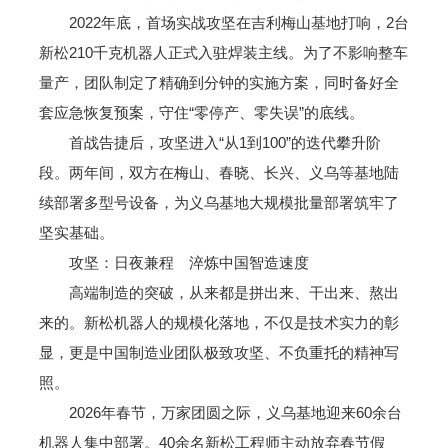
2022年底，首场实战攻坚在吉利梅山基地打响，2台
新松210千克机器人正式入驻焊装主线。为了不影响整车
量产，团队制定了精确到分钟的实施方案，同时备好全
套应急恢复预案，守住“零停产、零失误”的底线。
首战告捷后，攻坚进入“从1到100”的迭代攀升阶
段。两年间，双方在梅山、春晓、长兴、义乌等基地陆
续部署多型号设备，为义乌基地大规模批量部署筑牢了
坚实基础。
攻坚：日夜兼程 淬炼中国智造速度
高端制造的突破，从来都是拼出来、干出来、熬出
来的。新松机器人的规模化落地，不仅是技术实力的彰
显，更是中国制造业团队极致攻坚、不负重托的精神写
照。
2026年春节，万家团圆之际，义乌基地迎来60余台
机器人集中部署。40余名新松工程师主动放弃春节假