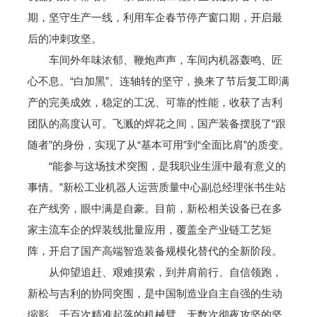
期，坚守生产一线，利用车企春节停产窗口期，开启最
后的冲刺攻坚。
车间外年味浓郁、鞭炮声声，车间内机器轰鸣、匠
心不息。“白加黑”、连轴转的坚守，换来了节后复工即满
产的完美成效，稳定的工况、可靠的性能，收获了吉利
团队的高度认可。飞溅的焊花之间，国产装备摆脱了“跟
随者”的身份，实现了从“基本可用”到“全面比肩”的质变。
“能参与这场技术突围，是我职业生涯中最有意义的
事情。”新松工业机器人运营质量中心副总经理张书生站
在产线旁，眼中满是自豪。目前，新松相关设备已在多
家主流车企的焊装线批量应用，覆盖全产业链工艺矩
阵，开启了国产高端智造装备规模化替代的全新阶段。
从仰望追赶、艰难摸索，到并肩前行、自信领跑，
新松与吉利的协同突围，是中国制造业自主自强的生动
缩影。千百次精准起落的机械臂、无数次彻夜攻坚的坚