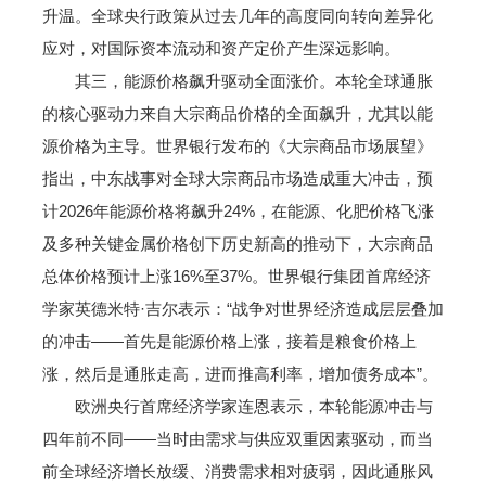
升温。全球央行政策从过去几年的高度同向转向差异化
应对，对国际资本流动和资产定价产生深远影响。
其三，能源价格飙升驱动全面涨价。本轮全球通胀
的核心驱动力来自大宗商品价格的全面飙升，尤其以能
源价格为主导。世界银行发布的《大宗商品市场展望》
指出，中东战事对全球大宗商品市场造成重大冲击，预
计2026年能源价格将飙升24%，在能源、化肥价格飞涨
及多种关键金属价格创下历史新高的推动下，大宗商品
总体价格预计上涨16%至37%。世界银行集团首席经济
学家英德米特·吉尔表示：“战争对世界经济造成层层叠加
的冲击——首先是能源价格上涨，接着是粮食价格上
涨，然后是通胀走高，进而推高利率，增加债务成本”。
欧洲央行首席经济学家连恩表示，本轮能源冲击与
四年前不同——当时由需求与供应双重因素驱动，而当
前全球经济增长放缓、消费需求相对疲弱，因此通胀风