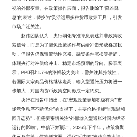
视的外部变量。在政策操作层面，报告删除了“降准降
息”的表述，替换为“灵活运用多种货币政策工具”，引发
市场广泛关注。
赵伟团队认为，央行弱化降准降息表述并非政策收
紧信号，而是为了避免政策操作与供给冲击形成叠加扰
动，但报告仍保留流动性充裕、融资条件宽松等措辞，
体现央行对冲供给冲击、稳定市场预期的导向。滕泰表
示，PPI环比1.7%的涨幅较为突出，需关注其持续性，
若国际大宗商品价格继续走高，输入型通胀压力将进一
步加大，对国内货币政策空间形成一定约束。
央行在报告中指出，在“宏观政策更加积极有为”“市
场竞争秩序不断优化”的支撑下，主要价格指标“呈现温和
回升态势”，但需要密切关注“外部输入型通胀对国内经济
运行的影响”。中信证券预计，2026年下半年，政策将聚
焦三条主线：供给侧方面，强化“反内卷”推动产能出清；