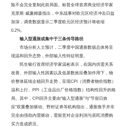
险不会完全复制此前局面。标普全球首席商业经济学家
克里斯·威廉姆森指出，中东战事对欧元区经济冲击日益
加深，调查数据显示二季度欧元区经济预计将收缩
0.2%。
输入型通胀或集中于三条传导路径
市场分析人士预计，二季度中国通胀数据总体将呈
现温和回升态势，外部输入性特征明显。
民生银行首席经济学家温彬表示，在国内供需关系
改善、外部输入性因素以及低基数效应叠加作用下，物
价整体延续企稳回升走势，呈现CPI（消费者物价指数）
温和上行、PPI（工业品出厂价格指数）结构性回升的格
局。其中，CPI回升主要由“输入型通胀”与“节假日效
应”双重叠加驱动。野村证券等机构指出，通胀推手并非
完全由强劲内需驱动，需留意对企业利润与居民消费购
买力造成挤压。