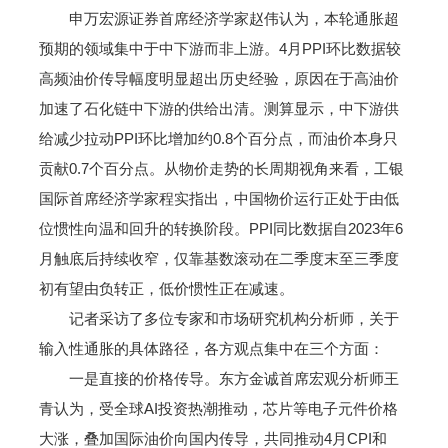
申万宏源证券首席经济学家赵伟认为，本轮通胀超
预期的领域集中于中下游而非上游。4月PPI环比数据较
高频油价传导幅度明显超出历史经验，原因在于高油价
加速了石化链中下游的供给出清。测算显示，中下游供
给减少拉动PPI环比增加约0.8个百分点，而油价本身只
贡献0.7个百分点。从物价走势的长周期视角来看，工银
国际首席经济学家程实指出，中国物价运行正处于由低
位惯性向温和回升的转换阶段。PPI同比数据自2023年6
月触底后持续收窄，仅靠基数滚动在二季度末至三季度
初有望由负转正，低价惯性正在减速。
记者采访了多位专家和市场研究机构分析师，关于
输入性通胀的具体路径，各方观点集中在三个方面：
一是直接的价格传导。东方金诚首席宏观分析师王
青认为，受全球AI投资热潮推动，芯片等电子元件价格
大涨，叠加国际油价向国内传导，共同推动4月CPI和