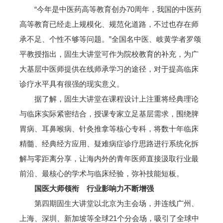
“今年是中医药高等教育创办70周年，我国的中医药
高等教育已经走上规模化、规范化道路，不过也存在师
承不足、个性不够等问题。”全国名中医、岐黄学者罗颂
平教授指出，固生大讲堂可作为院校教育的补充，为广
大基层中医师提供在线师承学习的途径，对于提高临床
诊疗水平具有很强的现实意义。
据了解，固生大讲堂在课程设计上注重将经典理论
与临床实际紧密结合，授课专家立足基层需求，围绕脾
胃病、耳鼻喉病、针灸推拿等核心专科，将数十年临床
精髓、经典经方应用、疑难病症诊疗思路进行系统化拆
解与零距离分享，让海内外的青年医师直接汲取行业最
前沿、最核心的学术与临床经验，弥补技能短板。
国医大师领衔 行业影响力不断增强
第四期固生大讲堂以北京为主会场，并连线广州、
上海、深圳、新加坡等全球21个分会场，吸引了全球中