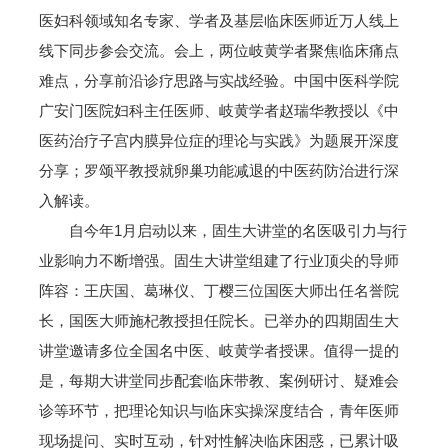
医妇科领域知名专家、学者及基层临床医师近万人线上
线下同步参会交流。会上，两位岐黄学者聚焦临床痛点
难点，分享前沿诊疗思路与实战经验。中国中医科学院
广安门医院妇科主任医师、岐黄学者赵瑞华教授以《中
医药治疗子宫内膜异位症的理论与实践》为题展开深度
分享；罗颂平教授就卵巢功能减退的中医药防治进行深
入解读。
自今年1月启动以来，固生大讲堂的名医吸引力与行
业影响力不断增强。固生大讲堂组建了行业顶尖的导师
阵容：王庆国、葛琳仪、丁樱三位国医大师出任名誉院
长，国医大师施杞教授担任院长。已举办的四期固生大
讲堂邀请多位全国名中医、岐黄学者授课。值得一提的
是，每期大讲堂同步配套临床带教、案例研讨、疑难会
诊等环节，把理论知识与临床实操深度结合，青年医师
现场提问、实时互动，针对性解决临床困惑，已累计吸