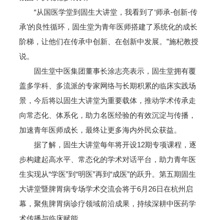
“从国医学堂到固生大讲堂，我看到了‘师承-创新-传
承’的良性循环，固生堂为青年医师搭建了系统化的成长
阶梯，让他们在传承中创新、在创新中发展。”施杞教授
说。
固生堂中医集团董事长涂志亮表示，固生堂拥有覆
盖多学科、多流派的专家网络与长期积累的临床实践场
景，今后将以固生大讲堂为重要载体，推动学术传承走
向常态化、体系化，助力名医经验的有效沉淀与传播，
加速青年医师成长，最终让更多海内外民众获益。
据了解，固生大讲堂每年将开设12期专项课程，逐
步构建起高水平、常态化的学术对话平台，助力青年医
生实现从“学医”到“明医”再到“成医”的跃升。第五期固生
大讲堂暨脾胃病专场学术交流会将于6月26日在杭州启
幕，聚焦脾胃病诊疗领域前沿成果，持续深耕中医药学
术传播与临床赋能。