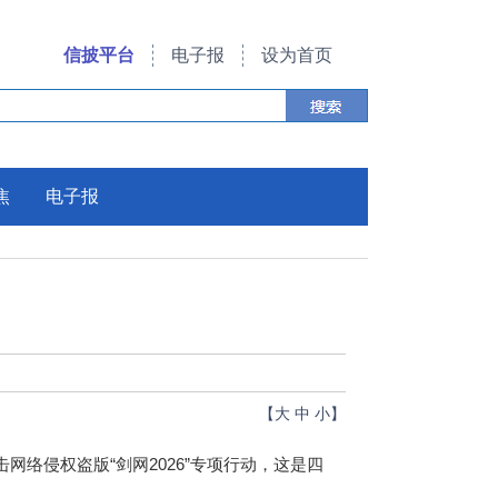
信披平台
电子报
设为首页
焦
电子报
【
大
中
小
】
侵权盗版“剑网2026”专项行动，这是四