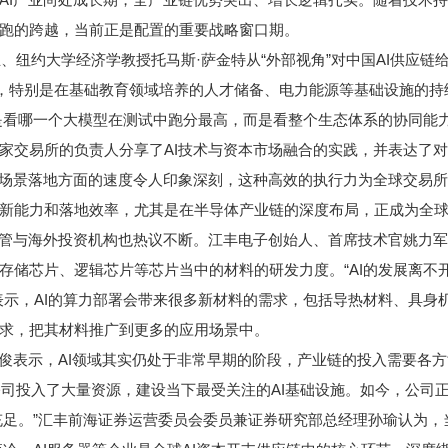
跑的跨越，当前正是配置的重要战略窗口期。
主、纽约大学经济学教授托马斯·萨金特从“外部视角”对中国AI供应链
局，特别是在基础教育领域培养的人才储备、电力能源等基础设施的持
是看哪一个大模型在测试中跑分最高，而是看整个生态体系的协同能力
家交易所的负责人分享了AI技术与资本市场融合的实践，并表达了对
用场景落地方面的速度令人印象深刻，这种高效的执行力为全球交易
新能力和落地效率，尤其是在半导体产业链的深度布局，正成为全球
高管与海外投资机构也热议不断。江丰电子创始人、首席技术官姚力军
存储芯片、逻辑芯片等芯片当中的材料的研发力度。“AI的发展离不
表示，AI的算力部署会带来很多新材料的需求，包括导热材料、具身
求，把其材料推广到更多的应用场景中。
文俊表示，AI领域其实仍处于非常早期的阶段，产业链的投入需要各
公司投入了大量资源，建设当下最受关注的AI基础设施。如今，公司
力充足。”汇丰前海证券运营委员会委员兼证券研究部总经理孙瑜认为，