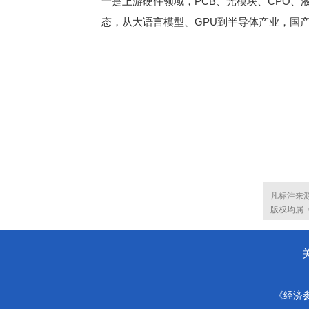
一是上游硬件领域，PCB、光模块、CPO、
态，从大语言模型、GPU到半导体产业，国
凡标注来
版权均属
《经济