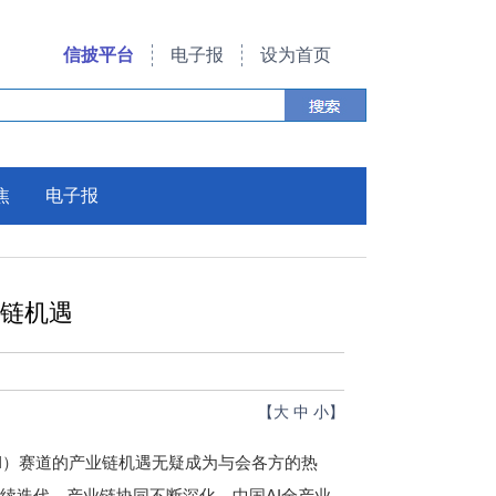
信披平台
电子报
设为首页
焦
电子报
业链机遇
【
大
中
小
】
I）赛道的产业链机遇无疑成为与会各方的热
续迭代、产业链协同不断深化，中国AI全产业