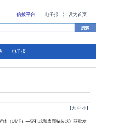
信披平台
电子报
设为首页
焦
电子报
【
大
中
小
】
断体（UMF）—穿孔式和表面贴装式》获批发