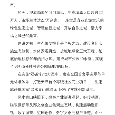
市。
如今，迎着渤海的习习海风，生态城总人口超过22
万人，市场主体达2.7万余家。一座宜居宜业宜游宜乐的
绿色生态之城、智慧创新之城、开放合作之城、活力幸
福之城已然矗立。
建设之初，生态修复提升是当务之急。建设者们实
施生态修复、水体景观再造、盐碱地绿化三大工程，彻
底治理积存40年的污水库。建成城市公园40余座，实现
了“步行5分钟可达公园绿地”的目标。
在实施“双碳”行动方案中，发布全国首套零碳示范单
元标准体系，打造天津首个零碳社区商业项目……生态
城获批国家“绿水青山就是金山银山”实践创新基地。
绿水青山映照下，绿色产业澎湃涌起。好传动画、
猫眼微影等头部文创企业集聚生态城，构建起动漫影
视、数字游戏、短剧创作、数字文创完整产业链。企业