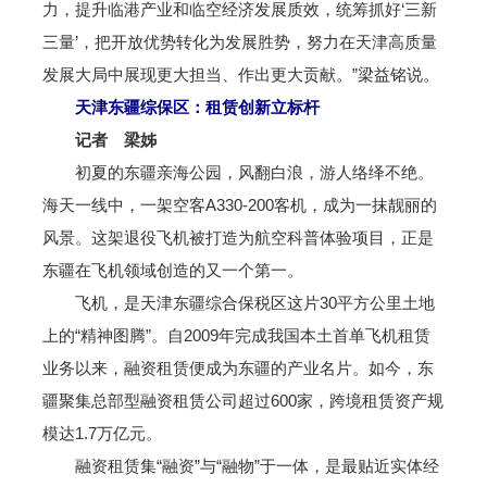
力，提升临港产业和临空经济发展质效，统筹抓好‘三新
三量’，把开放优势转化为发展胜势，努力在天津高质量
发展大局中展现更大担当、作出更大贡献。”梁益铭说。
天津东疆综保区：租赁创新立标杆
记者 梁姊
初夏的东疆亲海公园，风翻白浪，游人络绎不绝。
海天一线中，一架空客A330-200客机，成为一抹靓丽的
风景。这架退役飞机被打造为航空科普体验项目，正是
东疆在飞机领域创造的又一个第一。
飞机，是天津东疆综合保税区这片30平方公里土地
上的“精神图腾”。自2009年完成我国本土首单飞机租赁
业务以来，融资租赁便成为东疆的产业名片。如今，东
疆聚集总部型融资租赁公司超过600家，跨境租赁资产规
模达1.7万亿元。
融资租赁集“融资”与“融物”于一体，是最贴近实体经