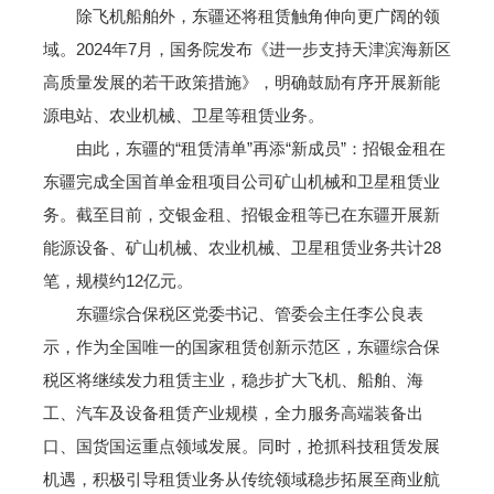
除飞机船舶外，东疆还将租赁触角伸向更广阔的领
域。2024年7月，国务院发布《进一步支持天津滨海新区
高质量发展的若干政策措施》，明确鼓励有序开展新能
源电站、农业机械、卫星等租赁业务。
由此，东疆的“租赁清单”再添“新成员”：招银金租在
东疆完成全国首单金租项目公司矿山机械和卫星租赁业
务。截至目前，交银金租、招银金租等已在东疆开展新
能源设备、矿山机械、农业机械、卫星租赁业务共计28
笔，规模约12亿元。
东疆综合保税区党委书记、管委会主任李公良表
示，作为全国唯一的国家租赁创新示范区，东疆综合保
税区将继续发力租赁主业，稳步扩大飞机、船舶、海
工、汽车及设备租赁产业规模，全力服务高端装备出
口、国货国运重点领域发展。同时，抢抓科技租赁发展
机遇，积极引导租赁业务从传统领域稳步拓展至商业航