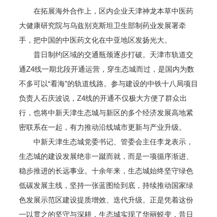
在拓展海外合作上，区内企业天津神龙本草中医药
大健康研究院与乌兹别克斯坦卫生部制药业发展署牵
手，把中国的中医药文化在中亚地区发扬光大。
昔日制约区域的交通瓶颈逐步打破。天津市轨道交
通Z4线一期北段开通运营，穿生态城而过，是国内为数
不多可以“看海”的轨道线路。参与建设的中铁十八局项目
负责人石庆波说，Z4线的开通不仅极大方便了群众出
行，也将中新天津生态城与新区的多个经济发展高地紧
密联系在一起，有力推动沿线城市更新与产业升级。
中新天津生态城党委书记、管委会主任李龙表示，
生态城的建设发展绝非一蹴而就，而是一项循序渐进、
稳步推进的长远事业。十余年来，生态城始终坚守绿色
低碳发展主线，坚持一张蓝图绘到底，持续推动国家绿
色发展示范区建设提质增效、迭代升级。正是凭着这份
一以贯之的坚守与深耕，生态城实现了华丽蜕变，昔日