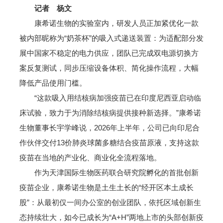
记者 杨文
康希诺生物的实验室内，研发人员正加紧优化一款
被内部昵称为“奶茶杯”的吸入式递送装置：为适配部分发
展中国家不稳定的电力供应，团队已完成双电源切换方
案反复测试，同步压缩设备体积、简化操作流程，大幅
降低产品使用门槛。
“这款吸入用结核病加强疫苗已在印度尼西亚启动临
床试验，致力于为消除结核病提供接种新选择。”康希诺
生物董事长宇学峰说，2026年上半年，公司已向印尼合
作伙伴交付13价肺炎球菌多糖结合疫苗原液，支持这款
疫苗在当地的产业化、商业化全流程落地。
作为天津国际生物医药联合研究院孵化的首批创新
疫苗企业，康希诺生物是土生土长的“经开区本土成长
股”：从最初仅一间办公室的创业团队，依托区域创新生
态持续壮大，如今已成长为“A+H”两地上市的头部创新疫