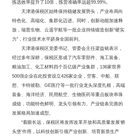
拣选效率提升了10倍，拣货准确率远超99.99%。
天津港保税区始终保持稳健发展势头，产业布局向
特色化、高端化、集群化迈进。同时，创新动能加速释
放，瑞普生物、云遥宇航等一批企业持续锻造创新“硬实
力”，行业技术水平跻身全国前列。
天津港保税区党委书记、管委会主任梁益铭表示，
经过多年深耕，保税区形成了汽车零部件、海工装备、
粮油加工、化工材料四个百亿级产业集群，136家世界
500强企业在此投资设立426家企业，空客、中船、联
想、卡特彼勒、GE医疗等一批行业龙头深度扎根，高端
装备、海洋经济、民用航空、生物医药等重点板块串珠
成链，功能特色鲜明、龙头引领有力、产业链条完善的
发展格局加速成型。
“着眼长远，保税区将发挥改革开放和高质量发展‘桥
头堡’作用，以科技创新引领产业创新、培育新质生产