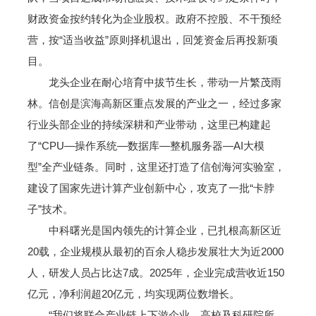
财政资金按约转化为企业股权。政府不控股、不干预经
营，按“适当收益”原则择机退出，回笼资金后再投新项
目。
龙头企业在耐心培育中拔节生长，带动一片繁茂雨
林。信创是滨海高新区重点发展的产业之一，经过多家
行业头部企业的持续深耕和产业带动，这里已构建起
了“CPU—操作系统—数据库—整机服务器—AI大模
型”全产业链条。同时，这里还打造了信创海河实验室，
建设了国家先进计算产业创新中心，攻克了一批“卡脖
子”技术。
中科曙光是国内领先的计算企业，已扎根高新区近
20载，企业规模从最初的百余人稳步发展壮大为近2000
人，研发人员占比达7成。2025年，企业完成营收近150
亿元，净利润超20亿元，均实现两位数增长。
“我们将联合产业链上下游企业、高校及科研院所，