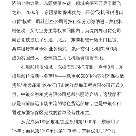
济的金融力量。东疆凭借在这一领域的探索开启了腾飞
之路。2009年，东疆借助保税优势，开创“飞机保税进口
租赁”模式，既让航空公司可按租金分期缴纳进口关税和
增值税，又将业务主导权拿回国内，为境内外租赁公司
同台竞技提供了机遇。此后，东疆相继开拓出口租赁、
离岸租赁等40余种业务模式，累计交付飞机超2500架，
成为我国最大、全球第二大飞机融资租赁基地。
在船舶租赁领域，东疆表现同样亮眼。今年3月，东
疆船舶租赁新业务落地——载重40500吨的节能环保型散
货船“凌远译桥”轮在江门市南洋船舶工程有限公司正式交
付。中银金融租赁有限公司总裁张丽涛介绍，这艘船不
仅是当前航运市场主流的绿色货运船舶，也是中银金租
通过东疆综保区完成的首单经营性租赁。
从完成第1单船舶租赁业务到第1000单，东疆用了
15年；而从第1100单到第1200单，东疆仅用了2个月