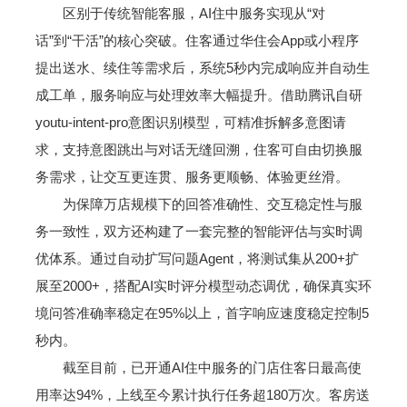
区别于传统智能客服，AI住中服务实现从“对
话”到“干活”的核心突破。住客通过华住会App或小程序
提出送水、续住等需求后，系统5秒内完成响应并自动生
成工单，服务响应与处理效率大幅提升。借助腾讯自研
youtu-intent-pro意图识别模型，可精准拆解多意图请
求，支持意图跳出与对话无缝回溯，住客可自由切换服
务需求，让交互更连贯、服务更顺畅、体验更丝滑。
为保障万店规模下的回答准确性、交互稳定性与服
务一致性，双方还构建了一套完整的智能评估与实时调
优体系。通过自动扩写问题Agent，将测试集从200+扩
展至2000+，搭配AI实时评分模型动态调优，确保真实环
境问答准确率稳定在95%以上，首字响应速度稳定控制5
秒内。
截至目前，已开通AI住中服务的门店住客日最高使
用率达94%，上线至今累计执行任务超180万次。客房送