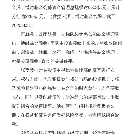
金后，博时基金公募资产管理总规模逾6653亿元，累计
分红逾2286亿元。（数据来源：博时基金官网，截至
2026.3.31）
再就是，该团队是一支梯队较为完善的基金经理队
伍。博时基金固收+团队由投资经验丰富的老将张李陵领
衔，谢泽林、静鹏、李石、高晖、江海峰等基金经理，
都是公司固收+赛道的关键舵手。
张李陵推崇在股债中寻找性价比高的资产进行布
局。权益方面，他会积极参与权益市场的投资机会，精
选风险相对更小的品种，在合适的时点参与，力争获取
收益。同时灵活配置债券，对冲组合的尾部风险，争取
提升组合的夏普比率。他在管理时维持相对积极的久
期，在权益和债券之间做好风险平衡，力争降低组合波
动。
谢泽林会根据宏观环境（经济周期、货币流动性、