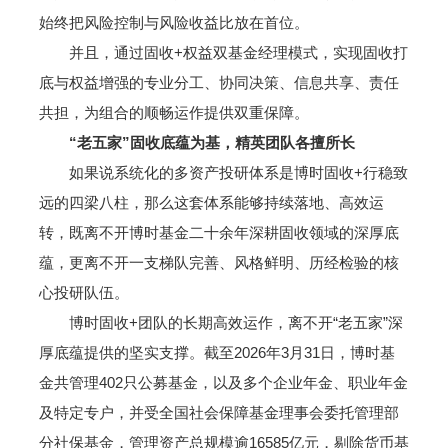
始终把风险控制与风险收益比放在首位。
并且，通过固收+权益双基金经理模式，实现固收打
底与权益增强的专业分工、协同决策、信息共享、责任
共担，为组合的顺畅运作提供双重保障。
“老五家”固收底蕴为基，精英团队各擅所长
如果说系统化的多资产投研体系是博时固收+行稳致
远的四梁八柱，那么这套体系能够持续落地、高效运
转，既离不开博时基金二十余年深耕固收领域的深厚底
蕴，更离不开一支梯队完善、风格鲜明、历经检验的核
心投研队伍。
博时固收+团队的长期高效运作，离不开“老五家”深
厚底蕴提供的坚实支撑。截至2026年3月31日，博时基
金共管理402只公募基金，以及多个企业年金、职业年金
及特定专户，并受全国社会保障基金理事会委托管理部
分社保基金，管理资产总规模逾16585亿元，剔除货币基