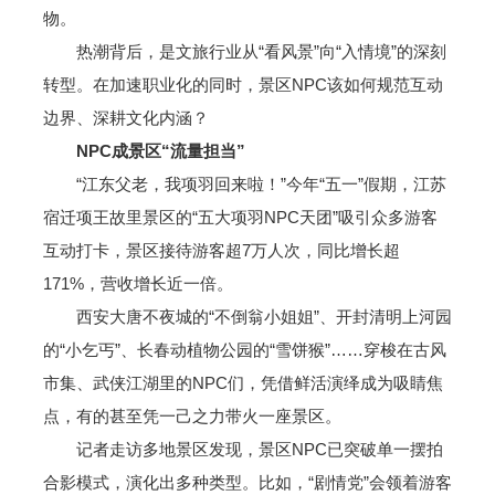
物。
热潮背后，是文旅行业从“看风景”向“入情境”的深刻
转型。在加速职业化的同时，景区NPC该如何规范互动
边界、深耕文化内涵？
NPC成景区“流量担当”
“江东父老，我项羽回来啦！”今年“五一”假期，江苏
宿迁项王故里景区的“五大项羽NPC天团”吸引众多游客
互动打卡，景区接待游客超7万人次，同比增长超
171%，营收增长近一倍。
西安大唐不夜城的“不倒翁小姐姐”、开封清明上河园
的“小乞丐”、长春动植物公园的“雪饼猴”……穿梭在古风
市集、武侠江湖里的NPC们，凭借鲜活演绎成为吸睛焦
点，有的甚至凭一己之力带火一座景区。
记者走访多地景区发现，景区NPC已突破单一摆拍
合影模式，演化出多种类型。比如，“剧情党”会领着游客