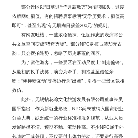
部分景区以“日薪过千”“月薪数万”为招聘噱头，过度
依赖网红颜值。有的招聘启事标明“无学历要求，颜值高
即可”，甚至出现“有无肌肉日薪差200元”的规则。
有网友吐槽，一些浓妆艳抹、忸怩作态的表演将公
共文旅空间变成“猎奇秀场”。部分NPC身披古装却无古
韵，只会摆拍造势，忽略了历史底蕴的涵养。
为了留住游客，一些景区在互动尺度上“剑走偏锋”。
从最初的执手浅笑，演变为牵手、拥抱甚至借位亲
吻；“棒棒糖互动”等擦边行为“出圈”，引得一些景区竞相
效仿。
此外，无锡拈花湾文化旅游发展有限公司董事长吴
国平指出，作为新就业形态，NPC尚未被纳入国家职业
分类大典，缺乏统一的行业标准和服务规范，从业人员
发展路径不清、预期不稳、流动性高。不少NPC属于外
包临时工或兼职，不仅要付出体力劳动，还要进行高强