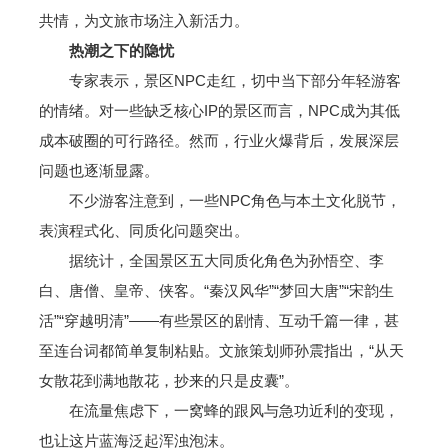
共情，为文旅市场注入新活力。
热潮之下的隐忧
专家表示，景区NPC走红，切中当下部分年轻游客
的情绪。对一些缺乏核心IP的景区而言，NPC成为其低
成本破圈的可行路径。然而，行业火爆背后，发展深层
问题也逐渐显露。
不少游客注意到，一些NPC角色与本土文化脱节，
表演程式化、同质化问题突出。
据统计，全国景区五大同质化角色为孙悟空、李
白、唐僧、皇帝、侠客。“秦汉风华”“梦回大唐”“宋韵生
活”“穿越明清”——有些景区的剧情、互动千篇一律，甚
至连台词都简单复制粘贴。文旅策划师孙震指出，“从天
女散花到满地散花，抄来的只是皮囊”。
在流量焦虑下，一窝蜂的跟风与急功近利的变现，
也让这片蓝海泛起浑浊泡沫。