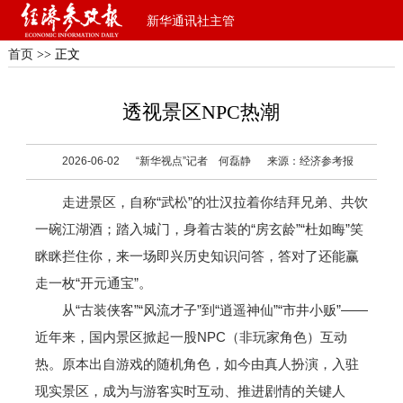
新华通讯社主管
首页
>> 正文
透视景区NPC热潮
2026-06-02
“新华视点”记者 何磊静
来源：经济参考报
走进景区，自称“武松”的壮汉拉着你结拜兄弟、共饮
一碗江湖酒；踏入城门，身着古装的“房玄龄”“杜如晦”笑
眯眯拦住你，来一场即兴历史知识问答，答对了还能赢
走一枚“开元通宝”。
从“古装侠客”“风流才子”到“逍遥神仙”“市井小贩”——
近年来，国内景区掀起一股NPC（非玩家角色）互动
热。原本出自游戏的随机角色，如今由真人扮演，入驻
现实景区，成为与游客实时互动、推进剧情的关键人