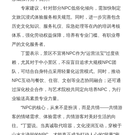
专家建议，针对部分NPC低俗化倾向，需加快制定
文旅沉浸式体验服务相关规范。同时，进一步完善包含
历史文化知识、服务礼仪、应急处理等在内的培训考核
体系，强化劳动权益保障，培养有专业门槛、有职业尊
严的文化服务者。
丁盟表示，景区不宜将NPC作为“运营法宝”过度依
赖，尤其对于中小景区，不应盲目追求大规模NPC团
队，可结合自身特点采用轻量化运营模式。同时，推动
NPC互动与餐饮、住宿、文创等业态协同融合；还可通
过深化校企合作，与艺术院校共同定向培养NPC，为行
业输送高素质专业力量。
“NPC的核心，从来不是扮演，而是共情——共情游
客的情绪需求、体验需求，共情游客对美好生活的向
往。”丁盟说。当真诚取代喧嚣，文化浸润互动，穿梭于
山水古迹间的NPC，才能真正成为打动人心的“留量”密