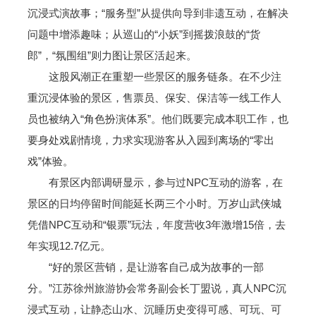
沉浸式演故事；“服务型”从提供向导到非遗互动，在解决
问题中增添趣味；从巡山的“小妖”到摇拨浪鼓的“货
郎”，“氛围组”则力图让景区活起来。
这股风潮正在重塑一些景区的服务链条。在不少注
重沉浸体验的景区，售票员、保安、保洁等一线工作人
员也被纳入“角色扮演体系”。他们既要完成本职工作，也
要身处戏剧情境，力求实现游客从入园到离场的“零出
戏”体验。
有景区内部调研显示，参与过NPC互动的游客，在
景区的日均停留时间能延长两三个小时。万岁山武侠城
凭借NPC互动和“银票”玩法，年度营收3年激增15倍，去
年实现12.7亿元。
“好的景区营销，是让游客自己成为故事的一部
分。”江苏徐州旅游协会常务副会长丁盟说，真人NPC沉
浸式互动，让静态山水、沉睡历史变得可感、可玩、可