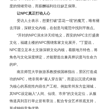
度的情绪劳动，而薪酬福利往往缺乏保障。
让NPC真正打动人心
受访人士表示，想要打破“昙花一现”的魔咒，唯有褪
去浮躁，深耕文化内核，在创意与规范中找到平衡点。
“开封的NPC演水浒天经地义，西安的NPC主打盛唐
文化，福建土楼的NPC围绕客家文化展开。”丁盟说，
NPC需立足本土文脉深耕文化内核，着眼地方特色，将
角色与文化深度绑定，才能塑造出兼具辨识度与生命力
的IP。
南京师范大学旅游系教授侯国林指出，景区打造成
功的NPC，绝非简单“雇人穿古装”，而是以沉浸式体验
为核心的系统性内容生产工程。例如常州东方盐湖城，
其NPC设定融入“人间、仙境、市井”的文化定位，从服
饰道具到言行举止皆有章法，配合专业艺术班底支持，
形成独特竞争优势。