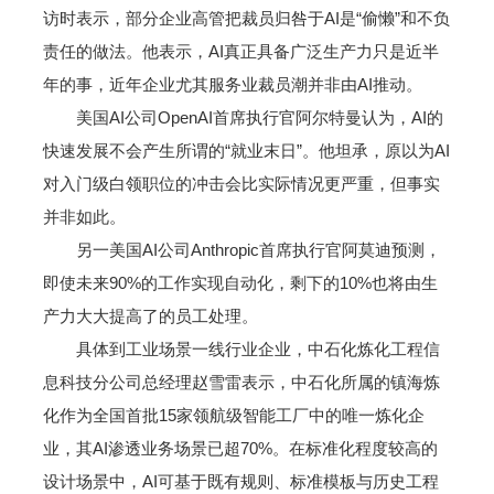
访时表示，部分企业高管把裁员归咎于AI是“偷懒”和不负
责任的做法。他表示，AI真正具备广泛生产力只是近半
年的事，近年企业尤其服务业裁员潮并非由AI推动。
美国AI公司OpenAI首席执行官阿尔特曼认为，AI的
快速发展不会产生所谓的“就业末日”。他坦承，原以为AI
对入门级白领职位的冲击会比实际情况更严重，但事实
并非如此。
另一美国AI公司Anthropic首席执行官阿莫迪预测，
即使未来90%的工作实现自动化，剩下的10%也将由生
产力大大提高了的员工处理。
具体到工业场景一线行业企业，中石化炼化工程信
息科技分公司总经理赵雪雷表示，中石化所属的镇海炼
化作为全国首批15家领航级智能工厂中的唯一炼化企
业，其AI渗透业务场景已超70%。在标准化程度较高的
设计场景中，AI可基于既有规则、标准模板与历史工程