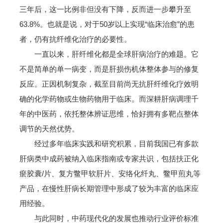
三年后，这一比例非但没有下降，反而进一步攀升至
63.8%。也就是说，对于50岁以上实现“临床治愈”的患
者，仍有抗纤维化治疗的必要性。
一直以来，肝纤维化都是全球肝病治疗的难题。它
不是简单的单一病变，而是肝损伤机体整体参与的修复
反应。正因机制复杂，截至目前尚无抗肝纤维化疗效明
确的化学药物或生物药物用于临床。而深耕肝病调理千
年的中医药，依托整体辨证思维，恰好拥有多靶点整体
调节的天然优势。
经过多年临床实践和研究积累，目前我国已有多款
肝病类中成药被纳入临床指南或专家共识，包括扶正化
瘀胶囊/片、复方鳖甲软肝片、安络化纤丸、鳖甲煎丸等
产品，在慢性肝病长期管理中形成了较为丰富的临床应
用经验。
与此同时，中药现代化的发展也推动行业评价标准