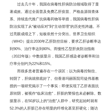
过去几十年，我国在病毒性肝病防治领域取得了显
著成效。通过全面普及免费乙肝疫苗、严格血源筛查体
系、持续迭代推广抗病毒药物等举措，我国病毒性肝病
防治实现了从“被动应对”到“主动管理”的历史性跨越。不
过亮眼成绩之下，短板依然十分突出。世界卫生组织
（WHO）提出2030年乙肝防控目标，要求乙肝诊断率达
到90%、治疗率达到80%。而慢性乙型肝炎防治指南
（2022年版）中数据显示，我国乙肝感染者诊断率和治
疗率分别约为22%和15%。
而很多患者普遍存在一个误区：以为病毒控制住、
转阴了，肝病就彻底好了。但香港玛丽医院司徒伟基教
授的一项研究揭示了一个事实：即便实现了乙肝表面抗
原转阴，被视作“临床治愈”，肝脏的警报也未必解除。数
据显示，在50岁以上的“治愈”人群中，研究起始时就有
52.3%的人肝脏已存在明显的纤维化甚至肝硬化；随访