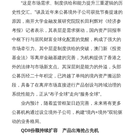
“这是市场需求、制度供给和能力提升三重逻辑的历
史性交汇。”谈及近年来公募境外子公司获批节奏提速的
原因，南开大学金融发展研究院院长田利辉对《经济参
考报》记者表示，其表层是需求驱动，国内资产回报率
中枢下行与居民财富全球化配置的觉醒，构成了强大的
市场牵引力。其中层是制度供给的突破，澳门新《投资
基金法》等离岸金融基建的完善，为机构提供了香港之
外的法律与市场新支点。其深层则是能力的外溢，头部
公募历经二十年积淀，已跨越了单纯的境内资产搬运阶
段，具备了在离岸市场直接进行产品创设与跨域治理的
系统性能力，正从“布子全球”走向“服务全球”。
业内预计，随着监管框架日趋完善，未来将有更多
公募机构通过设立境外子公司，构建“境内+境外”双轮驱
动的业务格局。
QDII份额持续扩容 产品出海抢占先机