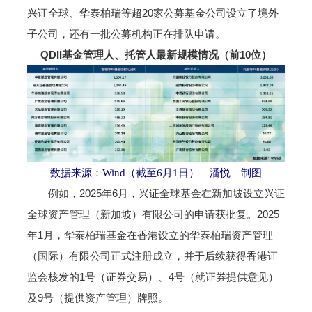
兴证全球、华泰柏瑞等超20家公募基金公司设立了境外
子公司，还有一批公募机构正在排队申请。
QDII基金管理人、托管人最新规模情况（前10位）
数据来源：Wind（截至6月1日） 潘悦 制图
例如，2025年6月，兴证全球基金在新加坡设立兴证
全球资产管理（新加坡）有限公司的申请获批复。2025
年1月，华泰柏瑞基金在香港设立的华泰柏瑞资产管理
（国际）有限公司正式注册成立，并于后续获得香港证
监会核发的1号（证券交易）、4号（就证券提供意见）
及9号（提供资产管理）牌照。