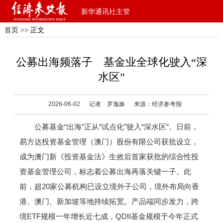
新华通讯社主管
首页
>> 正文
公募出海频落子 基金业全球化驶入“深
水区”
2026-06-02
记者 罗逸姝
来源：经济参考报
公募基金“出海”正从“试点化”驶入“深水区”。日前，
易方达投资基金管理（澳门）股份有限公司获批设立，
成为澳门新《投资基金法》生效后首家获批的综合性投
资基金管理公司，标志着公募出海再落关键一子。此
前，超20家公募机构已设立境外子公司，境外布局向香
港、澳门、新加坡等地持续拓宽。产品端同步发力，跨
境ETF规模一年增长近七成，QDII基金规模于今年正式