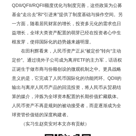
QDII/QFII/RQFII额度优化与制度完善，这些政策为公募
基金“走出去”和“引进来”提供了制度基础与操作空间。另
一方面，随着居民财富的增长，投资多元化的需求也日
益增长，全球大类资产配置的萌芽已经在投资者心中生
根发芽，使得国际化的趋势越来越明显。
在田利辉看来，人民币资产正从“被定价”转向“主动
定价”。通过境外子公司成为离岸ETF的主力军，话语权
正诞生于做市商与份额创设的微观机制之中。更具战略
意义的是，它完成了人民币国际化的功能闭环。QDII的
输出与离岸人民币产品的回流投资，将人民币从贸易结
算的媒介，淬炼为全球资本配置的长期价值贮藏载体。
人民币资产不再是规则的被动接受者，而是逐渐成为全
球资管价值链的深度构建者。
（实习生赵奕安对本文亦有贡献）