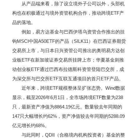
从产品端来看，除了设立境外子公司以外，头部机
构也在积极通过与境外资管机构合作，推动跨境ETF产
品的落地。
例如，易方达基金与巴西伊塔乌资管合作推出的挂
钩MSCI中国A50ETF的产品（SILK11）在巴西证券期货
交易所上市，与日本日兴资管公司推出的奥明易方达创
业板ETF在新加坡证券交易所挂牌上市；华夏基金则推
动创业板ETF通过巴西布拉德斯科资管登陆巴交所，成
为深交所与巴交所ETF互联互通项目的首只ETF产品。
近年来，跨境ETF规模整体呈扩张态势。Wind数据
显示，截至2026年6月1日，全市场跨境ETF数量为238
只，最新资产净值为8864.19亿元。数量较去年同期的
147只大幅增长约62%，资产净值较去年同期的5288.09
亿元增长约68%。
与此同时，QDII（合格境内机构投资者）基金的整