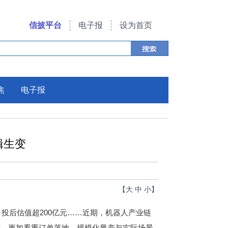
信披平台
电子报
设为首页
焦
电子报
辑生变
【
大
中
小
】
投后估值超200亿元……近期，机器人产业链
作，更加看重订单落地、规模化量产与实际场景