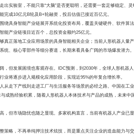
实验室，不能只靠“大脑”是否更聪明，还需要一套足够稳定、灵敏
成10亿元B轮及B+轮融资，投后估值已接近百亿元。
绕具身智能产业链展开系统化投资布局，覆盖关键硬件、软件算法
智能产业链项目近百个，总投资金额约25亿元。
正落地工业应用场景的具身智能相关企业；当前人形机器人量产进
系统、核心零部件等细分赛道，长期来看具备广阔的市场爆发潜力
但发展困境也客观存在。IDC预测，到2030年，全球人形机器人
行业将逐步进入规模化应用阶段，实现近95%的年复合增长率。
从走下产线到走进工厂与生活服务等场景的必经之路。中国在工业
术与成熟经验积累，随着人形机器人本体技术与产品的成熟，未来中国
，但市场隐忧也随之显现。多家机构直言，当前有机器人产业已显
策略，不再单纯押注技术炫技，而是重点关注企业的造血能力与交