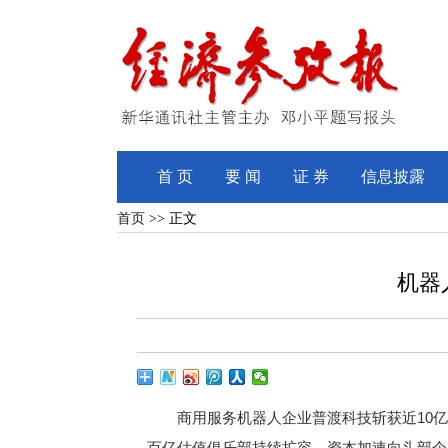
首 页
要 闻
证 券
信息披露
首页
>> 正文
机器
商用服务机器人企业普渡科技斩获近10亿元
百亿估值俱乐部持续扩容，资本加速向头部企