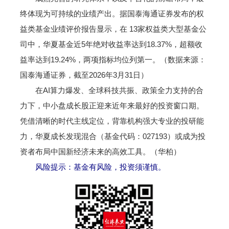
终体现为可持续的业绩产出。据国泰海通证券发布的权
益类基金业绩评价报告显示，在 13家权益类大型基金公
司中，华夏基金近5年绝对收益率达到18.37%，超额收
益率达到19.24%，两项指标均位列第一。（数据来源：
国泰海通证券，截至2026年3月31日）
在AI算力爆发、全球科技共振、政策全力支持的合
力下，中小盘成长股正迎来近年来最好的投资窗口期。
凭借清晰的时代主线定位，背靠机构强大专业的投研能
力，华夏成长发现混合（基金代码：027193）或成为投
资者布局中国新经济未来的高效工具。（华柏）
风险提示：基金有风险，投资须谨慎。