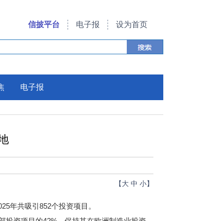
信披平台
电子报
设为首页
焦
电子报
地
【
大
中
小
】
5年共吸引852个投资项目。
部投资项目的42%，保持其在欧洲制造业投资