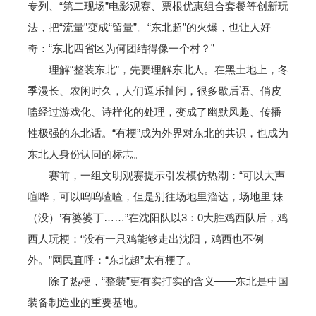
专列、“第二现场”电影观赛、票根优惠组合套餐等创新玩
法，把“流量”变成“留量”。“东北超”的火爆，也让人好
奇：“东北四省区为何团结得像一个村？”
理解“整装东北”，先要理解东北人。在黑土地上，冬
季漫长、农闲时久，人们逗乐扯闲，很多歇后语、俏皮
嗑经过游戏化、诗样化的处理，变成了幽默风趣、传播
性极强的东北话。“有梗”成为外界对东北的共识，也成为
东北人身份认同的标志。
赛前，一组文明观赛提示引发模仿热潮：“可以大声
喧哗，可以呜呜喳喳，但是别往场地里溜达，场地里‘妹
（没）’有婆婆丁……”在沈阳队以3：0大胜鸡西队后，鸡
西人玩梗：“没有一只鸡能够走出沈阳，鸡西也不例
外。”网民直呼：“东北超”太有梗了。
除了热梗，“整装”更有实打实的含义——东北是中国
装备制造业的重要基地。