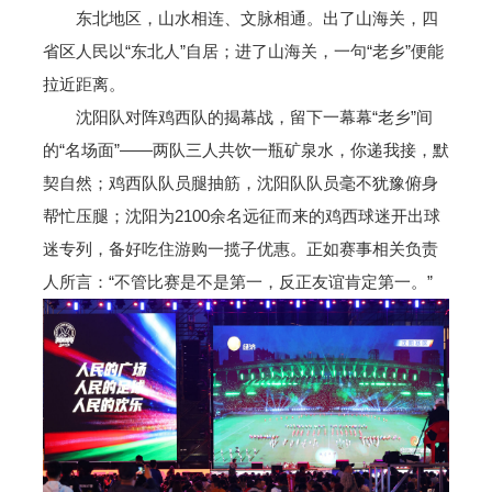
东北地区，山水相连、文脉相通。出了山海关，四
省区人民以“东北人”自居；进了山海关，一句“老乡”便能
拉近距离。
沈阳队对阵鸡西队的揭幕战，留下一幕幕“老乡”间
的“名场面”——两队三人共饮一瓶矿泉水，你递我接，默
契自然；鸡西队队员腿抽筋，沈阳队队员毫不犹豫俯身
帮忙压腿；沈阳为2100余名远征而来的鸡西球迷开出球
迷专列，备好吃住游购一揽子优惠。正如赛事相关负责
人所言：“不管比赛是不是第一，反正友谊肯定第一。”