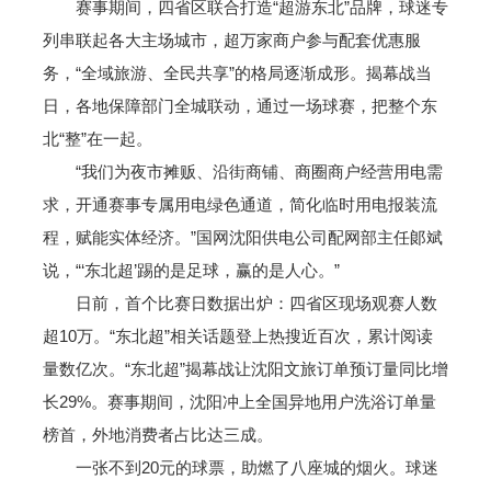
赛事期间，四省区联合打造“超游东北”品牌，球迷专
列串联起各大主场城市，超万家商户参与配套优惠服
务，“全域旅游、全民共享”的格局逐渐成形。揭幕战当
日，各地保障部门全城联动，通过一场球赛，把整个东
北“整”在一起。
“我们为夜市摊贩、沿街商铺、商圈商户经营用电需
求，开通赛事专属用电绿色通道，简化临时用电报装流
程，赋能实体经济。”国网沈阳供电公司配网部主任郞斌
说，“‘东北超’踢的是足球，赢的是人心。”
日前，首个比赛日数据出炉：四省区现场观赛人数
超10万。“东北超”相关话题登上热搜近百次，累计阅读
量数亿次。“东北超”揭幕战让沈阳文旅订单预订量同比增
长29%。赛事期间，沈阳冲上全国异地用户洗浴订单量
榜首，外地消费者占比达三成。
一张不到20元的球票，助燃了八座城的烟火。球迷