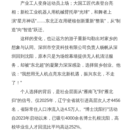
产业工人变身运动员上场；大国工匠代表登台亮
相；新松工业机器人用机械臂托举“光球”，和舞者上
演“星月神话”……东北正在用硬核创新重新“整装”，从“制
造”向“智造”跃迁。
这样的变化，也让远方的游子重新勾勒出对家乡的
想象与认同。深圳市空灵科技有限公司负责人杨帆从深
圳回到沈阳，原本只是为场馆幕墙提供无人机清洁服
务，却被“东北超”的凝聚力深深感染，选择留乡创业。他
说：“我想用无人机点亮东北新机遇，振兴东北，不走
了！”
个人选择的背后，是社会层面从“雁南飞”到“雁北
归”的信号。仅2025年，辽宁全省就引进高层次人才4456
名，省际常住人口净流入达4.5万人。“博士沈阳行”活动
自2023年启动以来，已吸引4000余名博士扎根沈阳，高
校毕业生人才回流比平均高达252%。