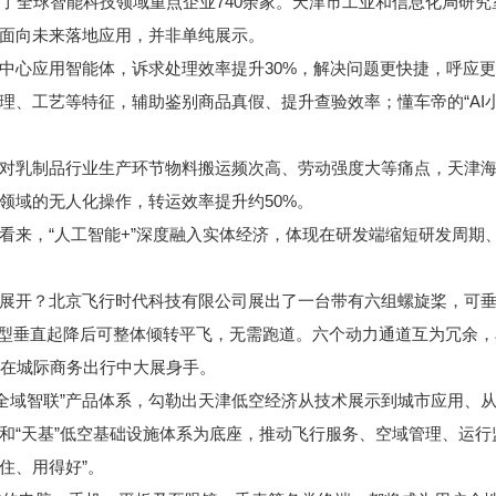
全球智能科技领域重点企业740余家。天津市工业和信息化局研究
面向未来落地应用，并非单纯展示。
应用智能体，诉求处理效率提升30%，解决问题更快捷，呼应更有
理、工艺等特征，辅助鉴别商品真假、提升查验效率；懂车帝的“AI
乳制品行业生产环节物料搬运频次高、劳动强度大等痛点，天津海
领域的无人化操作，转运效率提升约50%。
来，“人工智能+”深度融入实体经济，体现在研发端缩短研发周期
开？北京飞行时代科技有限公司展出了一台带有六组螺旋桨，可垂直
，该机型垂直起降后可整体倾转平飞，无需跑道。六个动力通道互为冗
，在城际商务出行中大展身手。
域智联”产品体系，勾勒出天津低空经济从技术展示到城市应用、从
系和“天基”低空基础设施体系为底座，推动飞行服务、空域管理、运
住、用得好”。