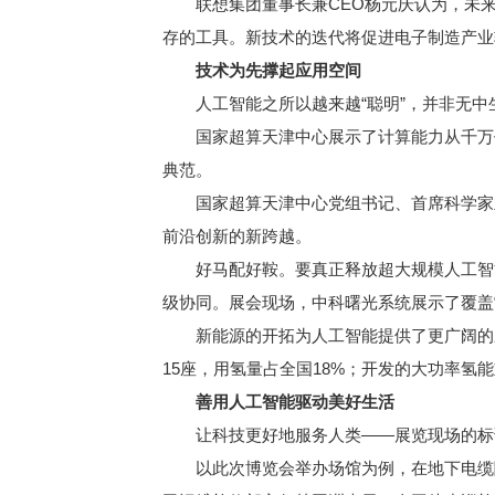
联想集团董事长兼CEO杨元庆认为，未来
存的工具。新技术的迭代将促进电子制造产业
技术为先撑起应用空间
人工智能之所以越来越“聪明”，并非无中
国家超算天津中心展示了计算能力从千万亿次
典范。
国家超算天津中心党组书记、首席科学家孟
前沿创新的新跨越。
好马配好鞍。要真正释放超大规模人工智能
级协同。展会现场，中科曙光系统展示了覆盖
新能源的开拓为人工智能提供了更广阔的应
15座，用氢量占全国18%；开发的大功率氢能
善用人工智能驱动美好生活
让科技更好地服务人类——展览现场的标语
以此次博览会举办场馆为例，在地下电缆隧