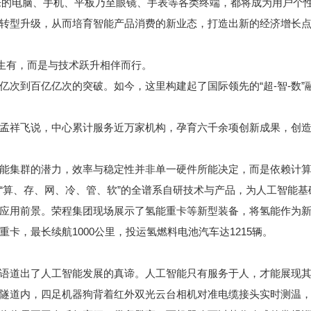
的电脑、手机、平板乃至眼镜、手表等各类终端，都将成为用户个性
转型升级，从而培育智能产品消费的新业态，打造出新的经济增长
生有，而是与技术跃升相伴而行。
到百亿亿次的突破。如今，这里构建起了国际领先的“超-智-数”
祥飞说，中心累计服务近万家机构，孕育六千余项创新成果，创造
集群的潜力，效率与稳定性并非单一硬件所能决定，而是依赖计算
“算、存、网、冷、管、软”的全谱系自研技术与产品，为人工智能
用前景。荣程集团现场展示了氢能重卡等新型装备，将氢能作为新
重卡，最长续航1000公里，投运氢燃料电池汽车达1215辆。
道出了人工智能发展的真谛。人工智能只有服务于人，才能展现其
道内，四足机器狗背着红外双光云台相机对准电缆接头实时测温，