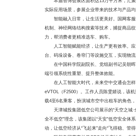
本届智博会展区面积达13万平方米，汇聚了
实际应用场景，参展企业带来的技术与产品均
智能融入日常，让生活更美好。国网客服中心
机制、神经网络结构搜索等技术，捕捉商品纹
力，帮消费者更精准选车、购车。
人工智能赋能经济，让生产更有效率。应对
台、码垛设备、卷帘门等设施交互，实现物流
在中国科学院副院长、党组副书记吴朝晖看
端引领系统性重塑、提升整体效能。
在人工智能大时代，未来空中交通会怎样展
eVTOL（F2500）。工作人员陈雯婧说
载4至6名乘客，扮演城市空中出租车的角色
天津城投集团低空公司展示的“天空之城·全
全不低空”理念，该集团以“天安”低空安全体
动，让低空经济从“飞起来”走向“飞得稳、管得