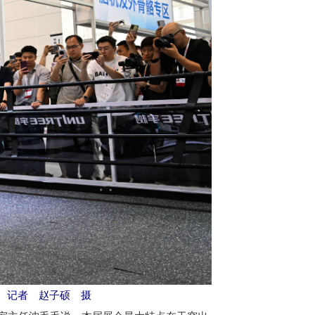
。记者 赵子硕 摄