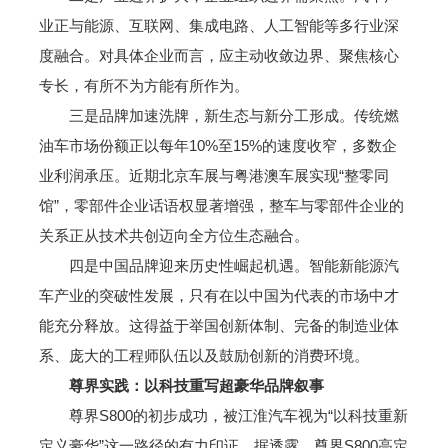
业正与能源、互联网、集成电路、人工智能等多行业深
度融合。对具体企业而言，应主动收敛边界、聚焦核心
专长，有所不为方能有所作为。
三是品牌加速洗牌，新生态与新分工形成。传统燃
油车市场份额正以每年10%至15%的速度收窄，多数企
业利润承压。近期北京车展与粤港澳车展实现“整零同
馆”，零部件企业话语权显著增强，整车与零部件企业的
关系正从技术共创迈向全方位生态融合。
四是中国品牌迎来历史性崛起机遇。智能新能源汽
车产业的突破性发展，只有在以中国为代表的市场中才
能充分释放。这得益于举国创新体制、完备的制造业体
系、庞大的工程师队伍以及鼓励创新的消费环境。
尊界实践：以科技重写超豪华品牌叙事
尊界S800的初步成功，被江淮汽车视为“以科技重新
定义豪华”这一路径的有力印证。据透露，尊界S800高定