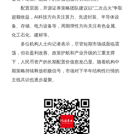
配置层面，开源证券策略团队建议以“二次点火”争取
超额收益，AI科技方向关注算力、先进封装、半导体设
备、存储、电力设备等，周期弹性方向关注有色金属、
化工石化、建材等。
多位机构人士向记者表示，尽管短期市场或面临震
荡，但在盈利改善、政策护航和产业升级的三重支撑
下，人民币资产的长期配置价值愈发凸显。随着机构中
期策略持续释放积极信号，市场对下半年结构性行情的
主线共识也逐步凝聚。