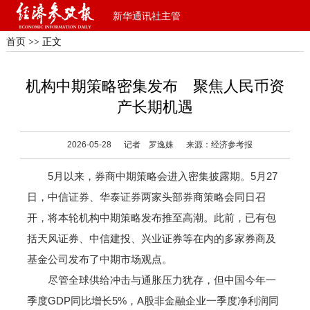
新华通讯社主管
首页
>> 正文
机构中期策略密集发布 聚焦人民币资
产长期机遇
2026-05-28
记者 罗逸姝
来源：经济参考报
5月以来，券商中期策略会进入密集披露期。5月27
日，中信证券、华泰证券两家头部券商策略会同日召
开，将本轮机构中期策略发布推至高潮。此前，已有包
括天风证券、中信建投、兴业证券等在内的多家券商及
基金公司发布了中期市场观点。
尽管全球供给冲击与通胀压力犹存，但中国今年一
季度GDP同比增长5%，A股非金融企业一季度净利润同