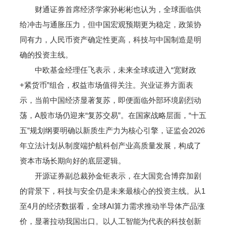
财通证券首席经济学家孙彬彬也认为，全球面临供
给冲击与通胀压力，但中国宏观预期更为稳定，政策协
同有力，人民币资产确定性更高，科技与中国制造是明
确的投资主线。
中欧基金经理任飞表示，未来全球或进入“宽财政
+紧货币”组合，权益市场值得关注。兴业证券方面表
示，当前中国经济显著复苏，即便面临外部环境剧烈动
荡，A股市场仍迎来“复苏交易”。在国家战略层面，“十五
五”规划纲要明确以新质生产力为核心引擎，证监会2026
年立法计划从制度端护航科创产业高质量发展，构成了
资本市场长期向好的底层逻辑。
开源证券副总裁孙金钜表示，在大国竞合博弈加剧
的背景下，科技与安全仍是未来最核心的投资主线。从1
至4月的经济数据看，全球AI算力需求推动半导体产品涨
价，显著拉动我国出口。以人工智能为代表的科技创新