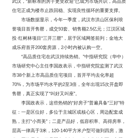
武汉，“新标准的房子更受欢迎”已成为市场共识，高品质
住宅正成为楼市止跌回稳、实现良性循环的重要支撑。
市场数据显示，今年一季度，武汉市洪山区保利琅
誉项目首开售罄，成交93套、销售额2.5亿元；江汉区城
投·红树林项目“三开三罄”，居于区域网签前列；金地大
成乐府首开200套房源，2小时内被认购一空。
“高品质住宅在武汉持续热销。”中指研究院（华中）
市场研究中心主任李国政表示，中指研究院监测了武汉
市38个新上市高品质住宅项目，首开平均去化率超
70%，为市场平均水平的2至3倍，全年出现15次开盘即
售罄，真正实现了“叫好又叫座”。
李国政表示，这些热销的“好房子”普遍具备“三好”特
征：一是区位好，多位于主城区或核心区，周边配套成
熟，主打“小而美”；二是产品好，低容积率、高得房率，
层高一律高于3米，120-140平方米户型可做到四房，激