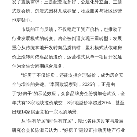
发了置换需求；三是配套服务好，公建化外立面、主题
式泛会所、沉浸式园林几成标配，物业服务与社区运营
也更贴心。
市场的正向反馈，不仅稳定了资产价格，也推动了
行业发展模式的转变。房企被倒逼实现三重转型：发展
重心从传统拿地开发转向品质精耕，盈利模式从依赖房
价上涨转向依靠品质溢价，运营模式从单一项目开发延
伸为全生命周期综合服务。
“好房子不仅好卖，还能支撑合理溢价，成为房企安
全与增长的关键。”李国政观察到，2025年，正是由
于“好房子”的示范效应，众多品牌房企纷纷加仓武汉，全
年共有13宗地块溢价成交，8宗地溢价率超过20%，甚至
出现14家房企竞拍一宗地的场景。
从“住有所居”到“住有宜居”，湖北省住房改革与发展
研究会会长陈淑云认为，“好房子”建设正推动房地产行业