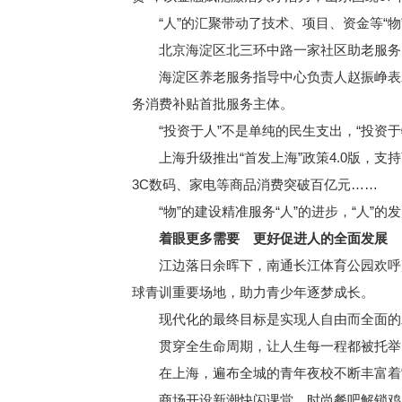
“人”的汇聚带动了技术、项目、资金等“物
北京海淀区北三环中路一家社区助老服务点，
海淀区养老服务指导中心负责人赵振峥表示
务消费补贴首批服务主体。
“投资于人”不是单纯的民生支出，“投资于物
上海升级推出“首发上海”政策4.0版，支
3C数码、家电等商品消费突破百亿元……
“物”的建设精准服务“人”的进步，“人”
着眼更多需要 更好促进人的全面发展
江边落日余晖下，南通长江体育公园欢呼声阵
球青训重要场地，助力青少年逐梦成长。
现代化的最终目标是实现人自由而全面的发展
贯穿全生命周期，让人生每一程都被托举
在上海，遍布全城的青年夜校不断丰富着“
商场开设新潮快闪课堂、时尚餐吧解锁鸡尾