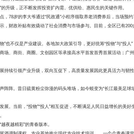
”的升级，正不断发挥投资扩内需、优供给、惠民生的关键作用。
78岁的李大爷通过“民政通”小程序领取养老消费券后，当场预约
，财政补贴有效撬动了社会消费与市场参与。目前，全区已有200
”也不仅是产业建设。各地加大政策引导，更好统筹“投物”与“投人
持商场、商街、商圈、文创园区等承接高水平首发首秀首展活动；广
的发展持续引领产业升级，双向互促下，高质量发展因此更具活力与韧
阵。昔日硫黄粉尘弥漫的码头堆场，如今蜕变为“长江最美足球场”
。当前，“投物”“投人”相互促进，不断满足人民日益增长的美好
。
越夜越精彩”的青春版本。
酒调制课程、农业基地推出现代农业技术培训……一个个青春课堂