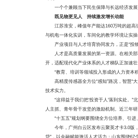
一个个兼顾当下民生保障与长远经济发展的
既见物更见人 持续激发增长动能
江苏淮安，峰值年产能达160万吨的超高
与机电一体化实训，车间化的教学环境让实操
产业项目与人才培育协同发力，正是“投物”
人才是高质量发展的第一资源。在相关部门
开，适配现代化产业体系的人才梯队正加速壮
“教育、培训等领域投入形成的人力资本积
高精度传感器全方位“感知”路况，智慧“大
技术实力。
“这得益于我们把‘投资于人’落到实处。”
人主抓、青年骨干攻坚的激励机制。近三年研
“十五五”规划纲要围绕全方位培养、引进
今年，广州白云区发布云聚英才卡3.0版，
贷”，以金融赋能激活人才活力；山东围绕67