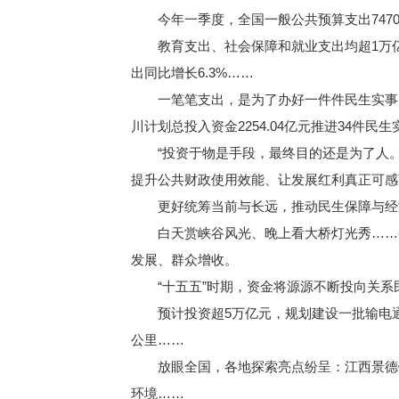
今年一季度，全国一般公共预算支出74706
教育支出、社会保障和就业支出均超1万亿元
出同比增长6.3%……
一笔笔支出，是为了办好一件件民生实事：20
川计划总投入资金2254.04亿元推进34件民
“投资于物是手段，最终目的还是为了人。
提升公共财政使用效能、让发展红利真正可感
更好统筹当前与长远，推动民生保障与经济
白天赏峡谷风光、晚上看大桥灯光秀……今年
发展、群众增收。
“十五五”时期，资金将源源不断投向关系
预计投资超5万亿元，规划建设一批输电通道
公里……
放眼全国，各地探索亮点纷呈：江西景德镇
环境……