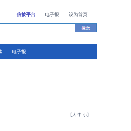
信披平台
电子报
设为首页
焦
电子报
【
大
中
小
】