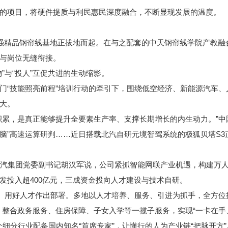
项目，将硬件提质与利民惠民深度融合，不断显现发展的温度。
强精品钢帘线基地正拔地而起。在与之配套的中天钢帘线学院产教融
与岗位无缝衔接。
与“投人”互促共进的生动缩影。
“技能照亮前程”培训行动的牵引下，围绕低空经济、新能源汽车、
大。
累，是真正能够提升全要素生产率、支撑长期增长的内生动力。”中
脑”高速运算研判……近日搭载北汽自研元境智驾系统的极狐贝塔S
北汽集团党委副书记胡汉军说，公司紧抓智能网联产业机遇，构建万
发投入超400亿元，三成资金投向人才建设与技术自研。
、用好人才作出部署。多地以人才培养、服务、引进为抓手，全方位
整合政务服务、住房保障、子女入学等一揽子服务，实现“一卡在手、
个细分行业配备国内知名“首席专家”，让懂行的人为产业链“把脉开方”