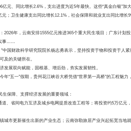
亿元、同比增长2.6%，支出进度为近5年最快。这些“真金白银”加
；卫生健康支出同比增长12.1%，社会保障和就业支出同比增长9%
26年，云南安排1555亿元推进365个重大民生项目；广东计划投资
生实事……
”中国财政科学研究院院长杨志勇表示，坚持投资于物和投资于人紧
可及的关键所在。
发展双向赋能，固根基、增后劲，夯实发展韧性。
“五一”假期，贵州花江峡谷大桥凭借“世界第一高桥”的工程魅力
民生保障、支撑经济发展的重要领域：
、省间电力互济及城乡电网提质改造工程等；将投资约5万亿元，
城市更新催生出新的产业生态；云南弥勒旅居产业兴起拓宽当地就