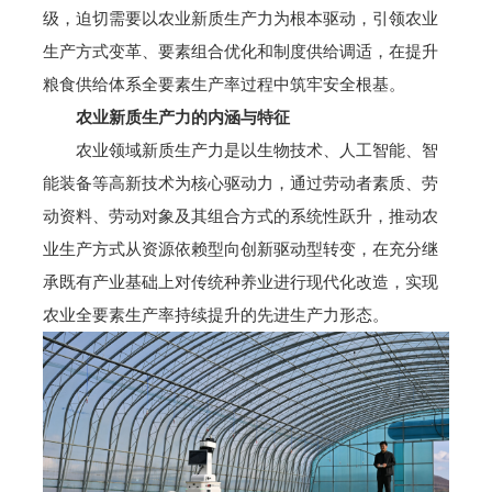
级，迫切需要以农业新质生产力为根本驱动，引领农业
生产方式变革、要素组合优化和制度供给调适，在提升
粮食供给体系全要素生产率过程中筑牢安全根基。
农业新质生产力的内涵与特征
农业领域新质生产力是以生物技术、人工智能、智
能装备等高新技术为核心驱动力，通过劳动者素质、劳
动资料、劳动对象及其组合方式的系统性跃升，推动农
业生产方式从资源依赖型向创新驱动型转变，在充分继
承既有产业基础上对传统种养业进行现代化改造，实现
农业全要素生产率持续提升的先进生产力形态。