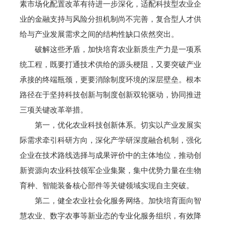
素市场化配置改革有待进一步深化，适配科技型农业企
业的金融支持与风险分担机制尚不完善，复合型人才供
给与产业发展需求之间的结构性缺口依然突出。
破解这些矛盾，加快培育农业新质生产力是一项系
统工程，既要打通技术供给的源头梗阻，又要突破产业
承接的终端瓶颈，更要消除制度环境的深层壁垒。根本
路径在于坚持科技创新与制度创新双轮驱动，协同推进
三项关键改革举措。
第一，优化农业科技创新体系。切实以产业发展实
际需求牵引科研方向，深化产学研深度融合机制，强化
企业在技术路线选择与成果评价中的主体地位，推动创
新资源向农业科技领军企业集聚，集中优势力量在生物
育种、智能装备核心部件等关键领域实现自主突破。
第二，健全农业社会化服务网络。加快培育面向智
慧农业、数字农事等新业态的专业化服务组织，有效降