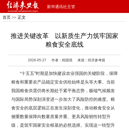
新华通讯社主管
首页
>> 正文
推进关键改革 以新质生产力筑牢国家
粮食安全底线
2026-05-27
作者：程国强
来源：经济参考报
“十五五”时期是加快建设农业强国的关键阶段，保障
粮食和重要农产品稳定安全供给始终是头等大事。当前
我国粮食供需仍将长期处于紧平衡态势，极端气候频发
与国际局势深刻演变进一步加大了风险防控的难度。粮
食安全的底层逻辑正在发生深刻变化，推动粮食安全从
侧重数量保障向数量质量并重、更具风险韧性转型升
级，是筑牢国家安全根基的必然选择。实现这一转型升