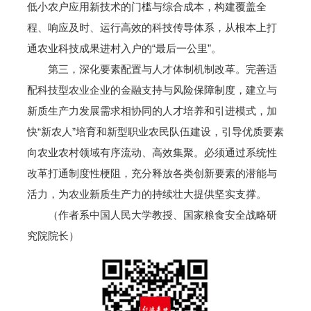
低小农户应用新技术的门槛与综合成本，构建覆盖全
程、响应及时、运行高效的科技传导体系，从根本上打
通农业科技成果进村入户的“最后一公里”。
第三，深化要素配置与人才体制机制改革。完善适
配科技型农业企业的金融支持与风险保障制度，建立与
新质生产力发展需求相协同的人才培养和引进模式，加
快“新农人”培育和新型职业农民队伍建设，引导优质要素
向农业农村领域有序流动、高效集聚。必须通过系统性
改革打通制度性梗阻，充分释放各类创新要素的潜能与
活力，为农业新质生产力的持续壮大提供坚实支撑。
（作者系中国人民大学教授、国家粮食安全战略研
究院院长）