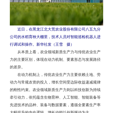
近日，在黑龙江北大荒农业股份有限公司八五九分
公司的水稻育秧大棚里，技术人员对智能巡检机器人进
行调试和操作。新华社发（王雪 摄）
从本质上看，农业领域新质生产力与传统农业生产
力的主要区别，体现在动力机制、要素形态与发展路径
的差异。
在动力机制上，传统农业生产力主要依赖土地、劳
动力与常规农资的投入，增长空间受边际收益递减规律
的刚性约束。农业领域新质生产力则以科技创新为持续
牵引动力，依托蕴含生物育种、人工智能、智能装备等
先进技术的品种、装备与数据要素，遵循全要素生产率
大幅提升的内在逻辑，增长动能以创新驱动为主。