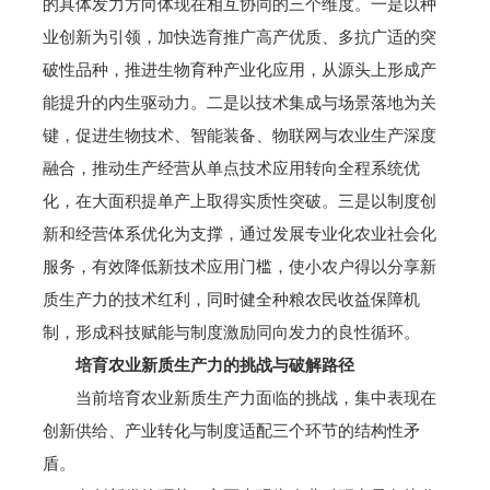
的具体发力方向体现在相互协同的三个维度。一是以种
业创新为引领，加快选育推广高产优质、多抗广适的突
破性品种，推进生物育种产业化应用，从源头上形成产
能提升的内生驱动力。二是以技术集成与场景落地为关
键，促进生物技术、智能装备、物联网与农业生产深度
融合，推动生产经营从单点技术应用转向全程系统优
化，在大面积提单产上取得实质性突破。三是以制度创
新和经营体系优化为支撑，通过发展专业化农业社会化
服务，有效降低新技术应用门槛，使小农户得以分享新
质生产力的技术红利，同时健全种粮农民收益保障机
制，形成科技赋能与制度激励同向发力的良性循环。
培育农业新质生产力的挑战与破解路径
当前培育农业新质生产力面临的挑战，集中表现在
创新供给、产业转化与制度适配三个环节的结构性矛
盾。