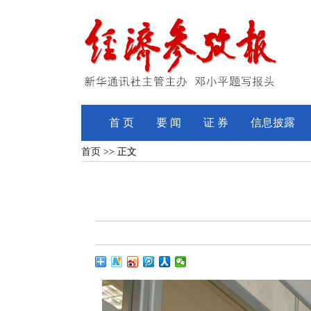
首 页
要 闻
证 券
信息披露
首页
>> 正文