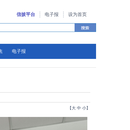
信披平台
电子报
设为首页
焦
电子报
【
大
中
小
】