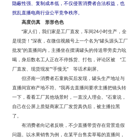
隐蔽性强、复制成本低，不仅侵害消费者合法权益，也
扰乱直播电商行业公平竞争秩序。
高度仿真 形形色色
“家人们，我们家是工厂直发，车间24小时生产，全
是现货！”深夜，在微信视频号上一个名为“罐头源头工厂
批发”的直播间内，主播坐在摆满罐头的传送带旁卖力吆
喝，身后数名工人正在不停拣货、打包，评论区被 “工
厂直发、现货现发”“手慢无” 等话术刷屏。
但济南一消费者石童购买后发现，罐头生产地址与
直播间宣称产地不符。“我再去直播间要求主播把镜头转
一下，看看工厂其他场景时，一直没人理会。”石童说，
自己在公屏上质疑商家工厂发货真伪后，被主播拉黑
了。
有消费者向记者反映，不少直播带货存在背景造假
问题。以水果销售为例，在某平台售卖草莓的直播间，