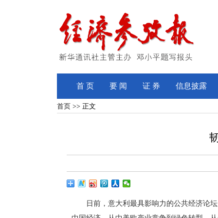
首 页
要 闻
证 券
信息披露
首页
>> 正文
日前，意大利最具影响力的公共经济论坛之
中国经济，从中美欧产业竞争到绿色转型，从