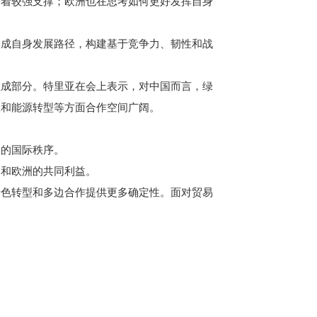
着较强支撑；欧洲也在思考如何更好发挥自身
成自身发展路径，构建基于竞争力、韧性和战
成部分。特里亚在会上表示，对中国而言，绿
级和能源转型等方面合作空间广阔。
的国际秩序。
和欧洲的共同利益。
色转型和多边合作提供更多确定性。面对贸易