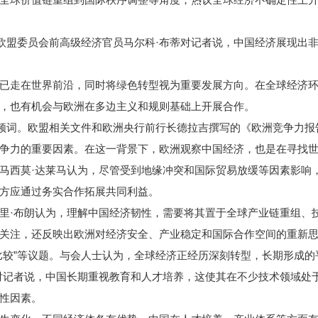
盟委员会前高级经济官员马尔科·布蒂对记者说，中国经济展现出
走在世界前沿，同时将绿色转型视为重要发展方向。在全球经济环
，也有机会与欧洲在多边主义和规则基础上开展合作。
频词。欧盟相关文件和欧洲央行前行长德拉吉撰写的《欧洲竞争力报
争力的重要因素。在这一背景下，欧洲观察中国经济，也是在寻找
西莫·达莱马认为，尽管受到地缘冲突和国际贸易放缓等因素影响
方应通过务实合作拓展共同利益。
·布朗认为，理解中国经济韧性，需要将其置于全球产业链重组、
关注，还反映出欧洲对经济安全、产业稳定和国际合作空间的重新
较”等议题。与会人士认为，全球经济正经历深刻转型，长期形成的
记者说，中国长期重视教育和人才培养，这使其在不少技术领域处
性因素。