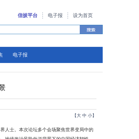
信披平台
电子报
设为首页
焦
电子报
景
【
大
中
小
】
界人士。本次论坛多个会场聚焦世界变局中的
升、地缘政治风险外溢背景下的中国经济韧性。