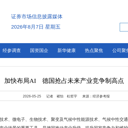
证券市场信息披露媒体
2026年8月7日 星期五
经参调查
国资国企
新华健康
热点聚焦
公司聚
加快布局AI 德国抢占未来产业竞争制高点
2026-05-25
记者 褚怡 杜哲宇
来源：经济参考报
技术、微电子、生物技术、聚变及气候中性能源技术、气候中性交通
点产业场景的重要工具，是德国推动产业升级、提升国家竞争力和维