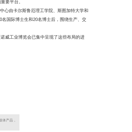
的重要平台。
该中心由卡尔斯鲁厄理工学院、斯图加特大学和
60名国际博士生和20名博士后，围绕生产、交
汉诺威工业博览会已集中呈现了这些布局的进
媒体产品，