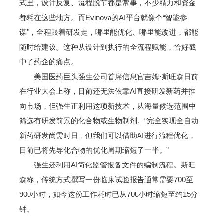
式里，设计反复、流程脱节都是常事，不少精力和资金
都耗在这些地方。而Evinova的AI平台就像个“智能参
谋”，全程跟着研发走，哪里能优化、哪里能改进，都能
随时给建议。这种从设计到执行的全流程赋能，恰好戳
中了药企的痛点。
美国医药巨头强生公司首席信息官吉姆·斯旺森日前
在行业大会上称，目前还无法依靠AI直接研发新药并推
向市场，但强生正利用这项新技术，从海量候选范围中
筛选有研发前景的化合物或生物制剂。“完全实现全自动
新药研发尚需时日，但我们可以借助AI进行流程优化，
目前已将先导化合物的优化周期缩短了一半。”
强生还利用AI简化监管报备文件的编制流程。斯旺
森称，传统方式撰写一份临床试验报告通常需要700至
900小时，如今这份工作耗时已从700小时缩短至约15分
钟。