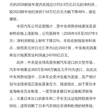
月的2026财政年度内实现总计约3.9万亿日元的净利润，
较2023财年创纪录的7.54万亿日元大幅下降48%，接近
腰斩。
丰田汽车公司近期预计，受中东局势持续紧张及原
材料价格上涨影响，公司新财年（2026年4月至2027年3
月）净利润将较上财年下降22%。丰田在财报发布时表
示，按照美元对日元汇率为1比150计算，中东相关因素
将合计拖累营业利润减少6700亿日元。
此外，中东是全球高度依赖汽车进口的大型市场，
汽车年销量达350万至400万辆且几乎均为进口。在此次
中东局势动荡中，日本车企受冲击最为直接，其产销计
划与业绩表现正面临显著压力。报道指出，由于霍尔木
兹海峡未完全恢复，一度导致多艘日本运输船滞留海
上，大量日本出口的新车和二手车无法运抵阿联酋等中
转站，进而切断了日本汽车销往非洲和欧洲的销售链。