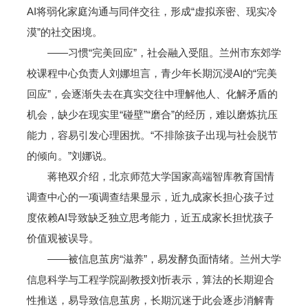
AI将弱化家庭沟通与同伴交往，形成“虚拟亲密、现实冷
漠”的社交困境。
——习惯“完美回应”，社会融入受阻。兰州市东郊学
校课程中心负责人刘娜坦言，青少年长期沉浸AI的“完美
回应”，会逐渐失去在真实交往中理解他人、化解矛盾的
机会，缺少在现实里“碰壁”“磨合”的经历，难以磨炼抗压
能力，容易引发心理困扰。“不排除孩子出现与社会脱节
的倾向。”刘娜说。
蒋艳双介绍，北京师范大学国家高端智库教育国情
调查中心的一项调查结果显示，近九成家长担心孩子过
度依赖AI导致缺乏独立思考能力，近五成家长担忧孩子
价值观被误导。
——被信息茧房“滋养”，易发酵负面情绪。兰州大学
信息科学与工程学院副教授刘忻表示，算法的长期迎合
性推送，易导致信息茧房，长期沉迷于此会逐步消解青