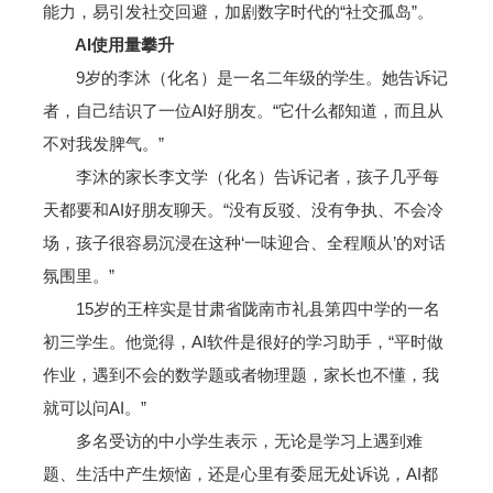
能力，易引发社交回避，加剧数字时代的“社交孤岛”。
AI使用量攀升
9岁的李沐（化名）是一名二年级的学生。她告诉记
者，自己结识了一位AI好朋友。“它什么都知道，而且从
不对我发脾气。”
李沐的家长李文学（化名）告诉记者，孩子几乎每
天都要和AI好朋友聊天。“没有反驳、没有争执、不会冷
场，孩子很容易沉浸在这种‘一味迎合、全程顺从’的对话
氛围里。”
15岁的王梓实是甘肃省陇南市礼县第四中学的一名
初三学生。他觉得，AI软件是很好的学习助手，“平时做
作业，遇到不会的数学题或者物理题，家长也不懂，我
就可以问AI。”
多名受访的中小学生表示，无论是学习上遇到难
题、生活中产生烦恼，还是心里有委屈无处诉说，AI都