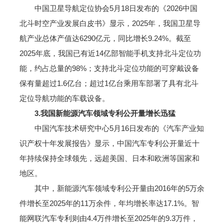
中国卫星导航定位协会5月18日发布的《2026中国
北斗时空产业发展白皮书》显示，2025年，我国卫星导
航产业总体产值达6290亿元，同比增长9.24%。截至
2025年底，我国已有近14亿部智能手机支持北斗定位功
能，约占总量的98%；支持北斗定位功能的可穿戴设备
保有量超过1.6亿台；超过1亿台乘用车部署了具有北斗
定位导航功能的车载设备。
3.我国新能源汽车领域专利公开量增长迅猛
中国汽车技术研究中心5月16日发布的《汽车产业知
识产权十年发展报告》显示，中国汽车专利公开量近十
年持续保持全球领先，远超美国、日本和欧洲等国家和
地区。
其中，新能源汽车领域专利公开量由2016年的5万余
件增长至2025年的11万余件，年均增长率达17.1%。智
能网联汽车专利则由4.4万件增长至2025年的9.3万件，