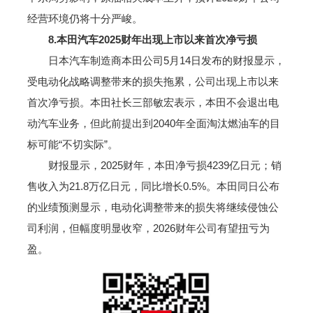
经营环境仍将十分严峻。
8.本田汽车2025财年出现上市以来首次净亏损
日本汽车制造商本田公司5月14日发布的财报显示，
受电动化战略调整带来的损失拖累，公司出现上市以来
首次净亏损。本田社长三部敏宏表示，本田不会退出电
动汽车业务，但此前提出到2040年全面淘汰燃油车的目
标可能“不切实际”。
财报显示，2025财年，本田净亏损4239亿日元；销
售收入为21.8万亿日元，同比增长0.5%。本田同日公布
的业绩预测显示，电动化调整带来的损失将继续侵蚀公
司利润，但幅度明显收窄，2026财年公司有望扭亏为
盈。