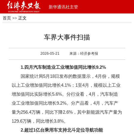
新华通讯社主管
首页
>> 正文
车界大事件扫描
2026-05-21
来源：经济参考报
1.四月汽车制造业工业增加值同比增长9.2%
国家统计局5月18日发布的数据显示，4月份，规模
以上工业增加值同比增长4.1%；1至4月，规模以上工业
增加值同比实际增长5.6%。分行业看，4月，汽车制造
业工业增加值同比增长9.2%。分产品看，4月，汽车产
量为256.4万辆，同比下降2.6%，其中新能源汽车产量为
129.6万辆，同比增长3.8%。
2.超过1亿台乘用车支持北斗定位导航功能