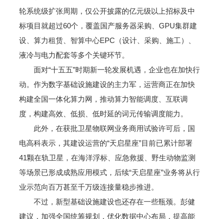
轮系统级扩张周期，仅公开披露的亿元级以上招标及中
标项目就超过60个，覆盖国产服务器采购、GPU集群建
设、算力租赁、智算中心EPC（设计、采购、施工）、
液冷与电力配套等多个关键环节。
面对“十五五”时期新一轮发展机遇，企业也在加快行
动。作为数字基础设施建设的主力军，运营商正在加快
构建全国一体化算力网，推动算力智能调度、互联调
度，构建高效、低损、低时延的词元传输调度能力。
此外，在获批卫星物联网业务商用试验许可后，国
电高科表示，其建设运营的“天启星座”目前已累计部署
41颗在轨卫星，在海洋浮标、应急救援、野生动物监测
等场景已形成成熟应用模式，后续“天启星座”业务将从行
业示范向百万甚至千万级连接量稳步推进。
不过，新型基础设施建设也还存在一些瓶颈。彭健
建议，加强全国统筹规划，优化数据中心布局，提高能