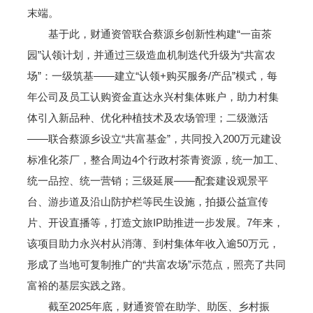
末端。
基于此，财通资管联合蔡源乡创新性构建“一亩茶
园”认领计划，并通过三级造血机制迭代升级为“共富农
场”：一级筑基——建立“认领+购买服务/产品”模式，每
年公司及员工认购资金直达永兴村集体账户，助力村集
体引入新品种、优化种植技术及农场管理；二级激活
——联合蔡源乡设立“共富基金”，共同投入200万元建设
标准化茶厂，整合周边4个行政村茶青资源，统一加工、
统一品控、统一营销；三级延展——配套建设观景平
台、游步道及沿山防护栏等民生设施，拍摄公益宣传
片、开设直播等，打造文旅IP助推进一步发展。7年来，
该项目助力永兴村从消薄、到村集体年收入逾50万元，
形成了当地可复制推广的“共富农场”示范点，照亮了共同
富裕的基层实践之路。
截至2025年底，财通资管在助学、助医、乡村振