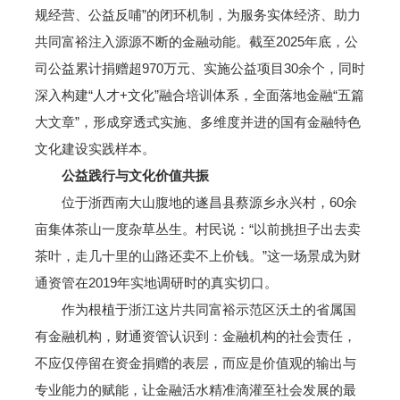
规经营、公益反哺”的闭环机制，为服务实体经济、助力
共同富裕注入源源不断的金融动能。截至2025年底，公
司公益累计捐赠超970万元、实施公益项目30余个，同时
深入构建“人才+文化”融合培训体系，全面落地金融“五篇
大文章”，形成穿透式实施、多维度并进的国有金融特色
文化建设实践样本。
公益践行与文化价值共振
位于浙西南大山腹地的遂昌县蔡源乡永兴村，60余
亩集体茶山一度杂草丛生。村民说：“以前挑担子出去卖
茶叶，走几十里的山路还卖不上价钱。”这一场景成为财
通资管在2019年实地调研时的真实切口。
作为根植于浙江这片共同富裕示范区沃土的省属国
有金融机构，财通资管认识到：金融机构的社会责任，
不应仅停留在资金捐赠的表层，而应是价值观的输出与
专业能力的赋能，让金融活水精准滴灌至社会发展的最