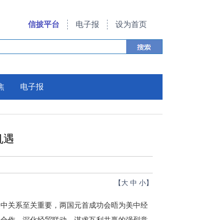
信披平台
电子报
设为首页
焦
电子报
机遇
【
大
中
小
】
中关系至关重要，两国元首成功会晤为美中经
实合作、深化经贸联动、谋求互利共赢的强烈意