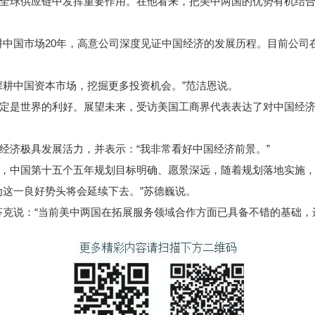
球供应链中发挥重要作用。在他看来，把美中两国的优势有机结合
国市场20年，高意公司深度见证中国经济的发展历程。目前公司在
耕中国资本市场，挖掘更多投资机会。”范洁恩说。
是世界的利好。展望未来，受访美国工商界代表表达了对中国经济
济极具发展活力，并表示：“我非常看好中国经济前景。”
中国第十五个五年规划目标明确、愿景深远，随着规划落地实施，
为这一良好势头将会延续下去。”苏德巍说。
说：“当前美中两国在拓展服务领域合作方面已具备不错的基础，