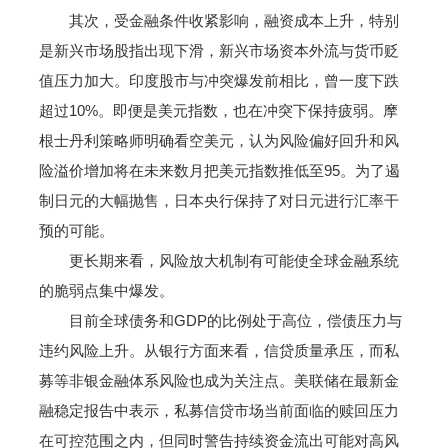
其次，受金融条件收紧影响，融资成本上升，特别
是新兴市场股指出现下滑，新兴市场资本外流与货币贬
值压力加大。印度股市与冲突爆发前相比，曾一度下跌
超过10%。即便是美元指数，也在冲突下保持疲弱。摩
根士丹利策略师明确看空美元，认为风险偏好回升和风
险溢价增加将在未来数月把美元指数推低至95。为了遏
制日元的大幅抛售，日本央行保持了对日元进行汇率干
预的可能。
更长期来看，风险放大机制有可能使全球金融系统
的脆弱点集中爆发。
目前全球债务和GDP的比例处于高位，偿债压力与
违约风险上升。从银行方面来看，信贷质量承压，而私
募等非银金融体系风险也成为关注点。美联储在最新金
融稳定报告中表示，私募信贷市场当前面临的赎回压力
在可控范围之内，但同时警告持续资金流出可能对高风