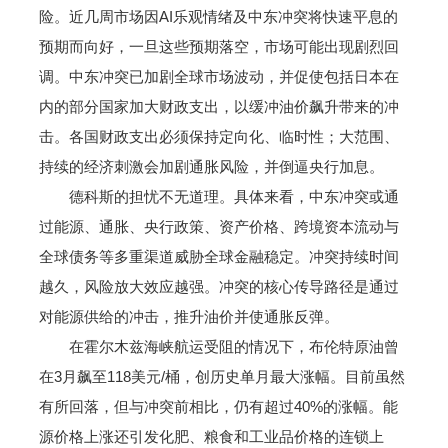
险。近几周市场因AI乐观情绪及中东冲突将快速平息的
预期而向好，一旦这些预期落空，市场可能出现剧烈回
调。中东冲突已加剧全球市场波动，并促使包括日本在
内的部分国家加大财政支出，以缓冲油价飙升带来的冲
击。各国财政支出必须保持定向化、临时性；大范围、
持续的经济刺激会加剧通胀风险，并倒逼央行加息。
德科斯的担忧不无道理。具体来看，中东冲突或通
过能源、通胀、央行政策、资产价格、跨境资本流动与
全球债务等多重渠道威胁全球金融稳定。冲突持续时间
越久，风险放大效应越强。冲突的核心传导路径是通过
对能源供给的冲击，推升油价并使通胀反弹。
在霍尔木兹海峡航运受阻的情况下，布伦特原油曾
在3月飙至118美元/桶，创历史单月最大涨幅。目前虽然
有所回落，但与冲突前相比，仍有超过40%的涨幅。能
源价格上涨还引发化肥、粮食和工业品价格的连锁上