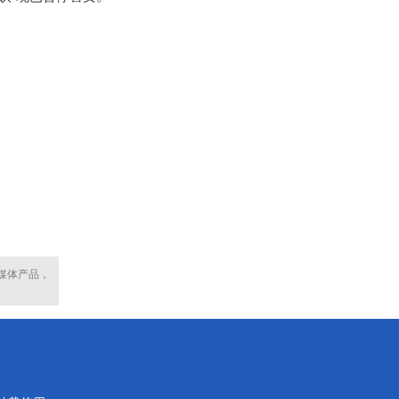
媒体产品，