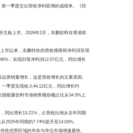
绩表现，第一季度交出营收净利双增的成绩单。《经
主板上市。2026年2月，东鹏饮料在香港联
。上市以来，东鹏特饮的营收规模和净利润呈现
6%；实现归母净利润12.57亿元，同比增长
等品类销量增长，这是营收增长的主要原因。
季度实现收入44.12亿元，同比增长约
”全国能量饮料市场销售额份额占比从34.9%上
同比增长13.21%，占营收比例从去年同期
025年同期的7.74%提升至14.03%。
传统优势区域的华东与华北市场增速最快。