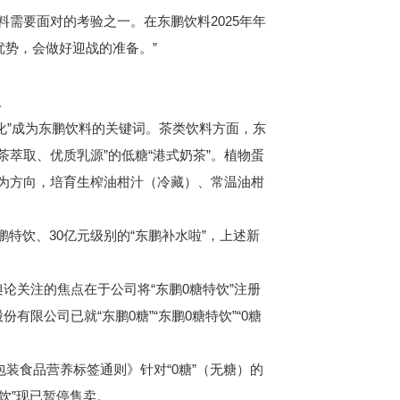
需要面对的考验之一。在东鹏饮料2025年年
势，会做好迎战的准备。”
。
化”成为东鹏饮料的关键词。茶类饮料方面，东
茶萃取、优质乳源”的低糖“港式奶茶”。植物蛋
康为方向，培育生榨油柑汁（冷藏）、常温油柑
鹏特饮、30亿元级别的“东鹏补水啦”，上述新
关注的焦点在于公司将“东鹏0糖特饮”注册
限公司已就“东鹏0糖”“东鹏0糖特饮”“0糖
预包装食品营养标签通则》针对“0糖”（无糖）的
饮”现已暂停售卖。