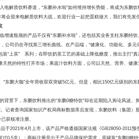
解质饮料赛道，“东鹏补水啦”如何维持增长势能，将成为东鹏饮料
年将会迎来电解质饮料大战，欢迎行业一起把蛋糕做大，我们有先发优
议
增速瓶颈的产品不仅有“东鹏补水啦”，还包括其业务支柱东鹏特饮
，公司仍在寻找第三增长曲线。在产品端，“健康化、功能化、多元
大包装“上茶” 系列；在即饮奶茶工艺的基础上降低糖度，推出主打“真
健康天然的特性打开市场；果蔬汁饮料方面，公司以天然、营养、健
、“东鹏大咖”全年营收双双突破5亿元。但是，相比150亿元级别的东
景下，东鹏饮料推出的“东鹏0糖特饮”却在近期陷入舆论风波。舆论
实。记者查询国家知识产权局商标数据库后发现，东鹏饮料（集团）股份有
分已获核准注册。
2021年4月上市，该产品严格遵循国家法规《GB28050-2011
超过0.5克）；商标注册是出于产品品牌保护需求，原罐装“东鹏0糖特