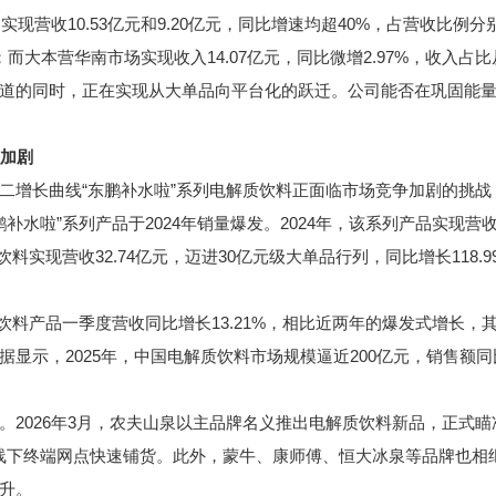
现营收10.53亿元和9.20亿元，同比增速均超40%，占营收比例分别提
%；而大本营华南市场实现收入14.07亿元，同比微增2.97%，收入占比从上
的同时，正在实现从大单品向平台化的跃迁。公司能否在巩固能量
加剧
增长曲线“东鹏补水啦”系列电解质饮料正面临市场竞争加剧的挑战
啦”系列产品于2024年销量爆发。2024年，该系列产品实现营收14
饮料实现营收32.74亿元，迈进30亿元级大单品行列，同比增长118.9
饮料产品一季度营收同比增长13.21%，相比近两年的爆发式增长
显示，2025年，中国电解质饮料市场规模逼近200亿元，销售额同
026年3月，农夫山泉以主品牌名义推出电解质饮料新品，正式瞄
已在线下终端网点快速铺货。此外，蒙牛、康师傅、恒大冰泉等品牌也
升。