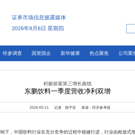
证券市场信息披露媒体
2026年8月6日 星期四
经参调查
国资国企
新华健康
热点聚焦
公司聚
积极探索第三增长曲线
东鹏饮料一季度营收净利双增
2026-05-11
记者 陆宇安
来源：经济参考报
响下，中国饮料行业在充分竞争的过程中稳健行进，行业由粗放式