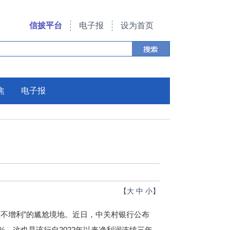
信披平台
电子报
设为首页
焦
电子报
【
大
中
小
】
不增利”的尴尬境地。近日，中关村银行公布
16%。这也是该行自2022年以来净利润连续三年