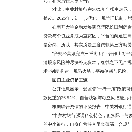
元，相关责任人被警告。
对此，中关村银行在2025年年报中表示，2
整改。2025年，进一步优化合规管理机制，
在南开大学金融发展研究院院长田利辉看来
贷款与个贷业务成为重灾区，平台倾向通过高
是必然。所以，其实质是过度依赖第三方助贷
“合规经营须完成三重‘断奶’：合作上将平
清股东风险并尽快补充资本，红线之下无合规
术+制度’构建合规防火墙，平衡创新与风险。
回归主业仍是王道
公开信息显示，受监管“一行一店”政策限制，
款比重的26.94%。自营获客与独立风控能
根据联合资信的评级报告，中关村银行通过
“中关村银行强调科创特色，但实际上与多
的中小银行，自身自营获客渠道薄弱、合规与