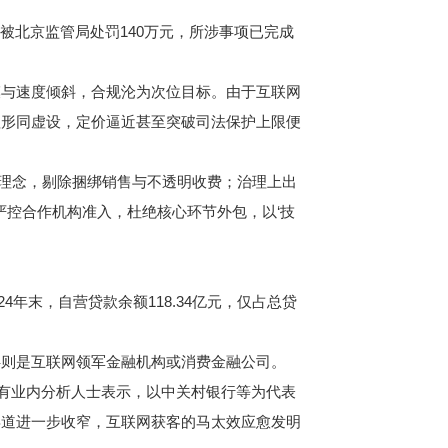
月被北京监管局处罚140万元，所涉事项已完成
与速度倾斜，合规沦为次位目标。由于互联网
理形同虚设，定价逼近甚至突破司法保护上限便
理念，剔除捆绑销售与不透明收费；治理上出
严控合作机构准入，杜绝核心环节外包，以‘技
年末，自营贷款余额118.34亿元，仅占总贷
则是互联网领军金融机构或消费金融公司。
有业内分析人士表示，以中关村银行等为代表
渠道进一步收窄，互联网获客的马太效应愈发明