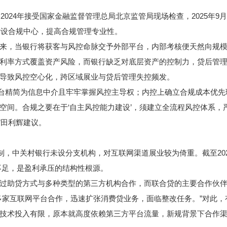
024年接受国家金融监督管理总局北京监管局现场检查，2025年9
增设合规中心，提高合规管理专业性。
，当银行将获客与风控命脉交予外部平台，内部考核便天然向规模
利率方式覆盖资产风险，而银行缺乏对底层资产的控制力，贷后管
导致风控空心化，跨区域展业与贷后管理失控频发。
台精简为信息中介且牢牢掌握风控主导权；内控上确立合规成本优先
空间。合规之要在于‘自主风控能力建设’，须建立全流程风控体系，
”田利辉建议。
中关村银行未设分支机构，对互联网渠道展业较为倚重。截至2024
力不足，是盈利承压的结构性根源。
助贷方式与多种类型的第三方机构合作，而联合贷的主要合作伙伴
家互联网平台合作，迅速扩张消费贷业务，面临整改任务。”对此，
技术投入有限，原本就高度依赖第三方平台流量，新规背景下合作