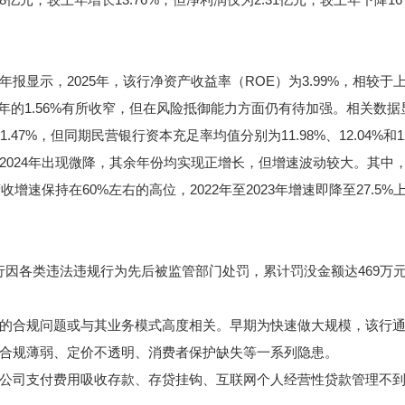
，2025年，该行净资产收益率（ROE）为3.99%，相较于上一
24年的1.56%有所收窄，但在风险抵御能力方面仍有待加强。相关数
1.47%，但同期民营银行资本充足率均值分别为11.98%、12.04%和12
4年出现微降，其余年份均实现正增长，但增速波动较大。其中，201
1年营收增速保持在60%左右的高位，2022年至2023年增速即降至27.5
，该行因各类违法违规行为先后被监管部门处罚，累计罚没金额达469
合规问题或与其业务模式高度相关。早期为快速做大规模，该行通
合规薄弱、定价不透明、消费者保护缺失等一系列隐患。
方公司支付费用吸收存款、存贷挂钩、互联网个人经营性贷款管理不到位