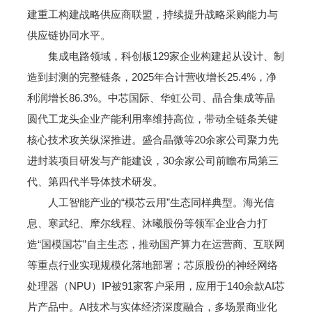
建重工构建战略供应商联盟，持续提升战略采购能力与
供应链协同水平。
集成电路领域，科创板129家企业构建起从设计、制
造到封测的完整链条，2025年合计营收增长25.4%，净
利润增长86.3%。中芯国际、华虹公司、晶合集成等晶
圆代工龙头企业产能利用率维持高位，带动全链条关键
核心技术攻关纵深推进。盛合晶微等20余家公司聚力先
进封装项目研发与产能建设，30余家公司前瞻布局第三
代、第四代半导体技术研发。
人工智能产业的“模芯云用”生态同样典型。海光信
息、寒武纪、摩尔线程、沐曦股份等领军企业合力打
造“国模国芯”自主生态，推动国产算力在运营商、互联网
等重点行业实现规模化落地部署；芯原股份的神经网络
处理器（NPU）IP被91家客户采用，应用于140余款AI芯
片产品中。AI技术与实体经济深度融合，多场景商业化