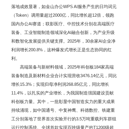
落地成效显著，如金山办公WPS AI服务产生的日均词元
（Token）调用量超过2000亿，同比增长超12倍，领跑
国内办公AI赛道；联影医疗、中控技术分别在高端医疗
装备、工业智能制造领域深化AI融合创新，为产业升级
和数智化发展提供关键支撑。2025年，30余家AI企业净
利润增长200.8%，这种爆发式增长正是生态协同的红
利。
高端装备与新材料领域，2025年科创板184家高端
装备制造及新材料企业合计实现营收3476.14亿元，同比
增长15.3%；实现归母净利润268.85亿元，同比增长
11.4%，以扎实的产业增长，为我国制造强国建设贡献
科创板力量。其中，一批彰显中国智造实力的重大成果
持续涌现，如中国通号、中复神鹰、科德数控、铁建重
工分别落地了世界首次实验开行的3.5万吨重载列车群组
运行控制系统、全球首款实现百吨级量产的T1200级超