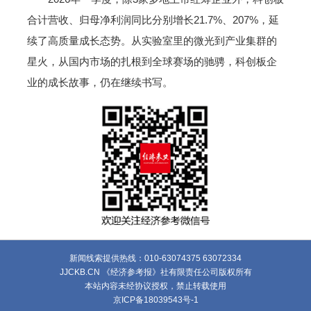
合计营收、归母净利润同比分别增长21.7%、207%，延
续了高质量成长态势。从实验室里的微光到产业集群的
星火，从国内市场的扎根到全球赛场的驰骋，科创板企
业的成长故事，仍在继续书写。
新闻线索提供热线：010-63074375 63072334
JJCKB.CN 《经济参考报》社有限责任公司版权所有
本站内容未经协议授权，禁止转载使用
京ICP备18039543号-1