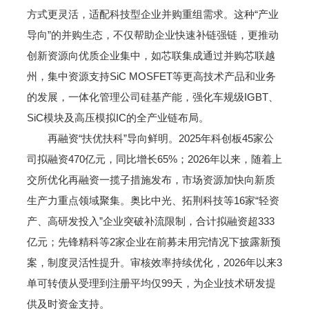
方式更灵活，适配科技型企业并购重组需求。这种“产业
导向”的并购生态，不仅帮助企业快速补链强链，更推动
创新资源向优质企业集中，如芯联集成通过并购芯联越
州，集中资源支持SiC MOSFET等更高技术产品和业务
的发展，一体化管理公司硅基产能，强化车规级IGBT、
SiC模块及高压模拟IC的全产业链布局。
再融资“扶优扶科”导向鲜明。2025年科创板45家公
司拟融资470亿元，同比增长65%；2026年以来，随着上
交所优化再融资一揽子措施发布，市场资源加快向新质
生产力重点领域聚集。奥比中光、拓荆科技等16家“轻资
产、高研发投入”企业突破补流限制，合计拟融资超333
亿元；先锋精科等2家企业在前募未用完情况下披露新预
案，制度灵活性提升。审核效率持续优化，2026年以来3
单可转债从受理到注册平均仅99天，为企业技术研发提
供及时资金支持。