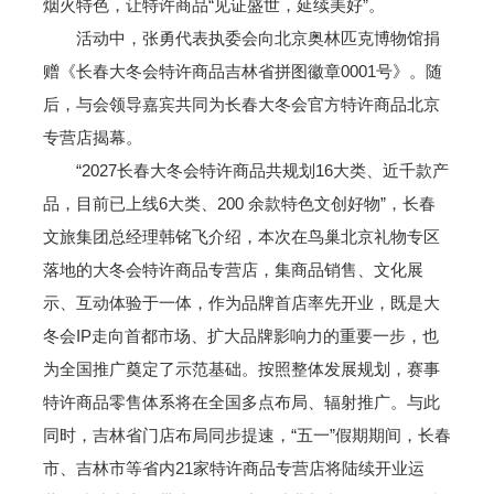
烟火特色，让特许商品“见证盛世，延续美好”。
活动中，张勇代表执委会向北京奥林匹克博物馆捐
赠《长春大冬会特许商品吉林省拼图徽章0001号》。随
后，与会领导嘉宾共同为长春大冬会官方特许商品北京
专营店揭幕。
“2027长春大冬会特许商品共规划16大类、近千款产
品，目前已上线6大类、200 余款特色文创好物”，长春
文旅集团总经理韩铭飞介绍，本次在鸟巢北京礼物专区
落地的大冬会特许商品专营店，集商品销售、文化展
示、互动体验于一体，作为品牌首店率先开业，既是大
冬会IP走向首都市场、扩大品牌影响力的重要一步，也
为全国推广奠定了示范基础。按照整体发展规划，赛事
特许商品零售体系将在全国多点布局、辐射推广。与此
同时，吉林省门店布局同步提速，“五一”假期期间，长春
市、吉林市等省内21家特许商品专营店将陆续开业运