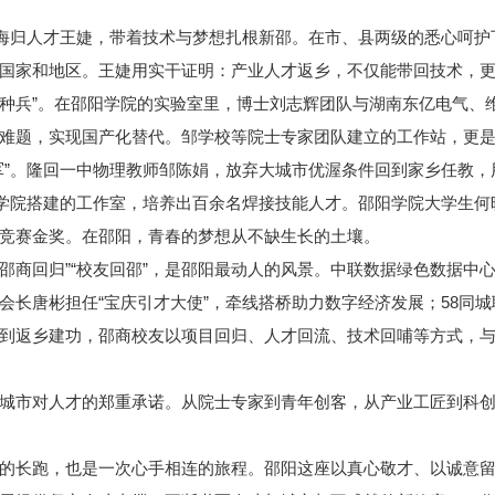
海归人才王婕，带着技术与梦想扎根新邵。在市、县两级的悉心呵护
国家和地区。王婕用实干证明：产业人才返乡，不仅能带回技术，
种兵”。在邵阳学院的实验室里，博士刘志辉团队与湖南东亿电气、
难题，实现国产化替代。邹学校等院士专家团队建立的工作站，更
”。隆回一中物理教师邹陈娟，放弃大城市优渥条件回到家乡任教，
师学院搭建的工作室，培养出百余名焊接技能人才。邵阳学院大学生
竞赛金奖。在邵阳，青春的梦想从不缺生长的土壤。
邵商回归”“校友回邵”，是邵阳最动人的风景。中联数据绿色数据中
会长唐彬担任“宝庆引才大使”，牵线搭桥助力数字经济发展；58同
到返乡建功，邵商校友以项目回归、人才回流、技术回哺等方式，
市对人才的郑重承诺。从院士专家到青年创客，从产业工匠到科创
长跑，也是一次心手相连的旅程。邵阳这座以真心敬才、以诚意留