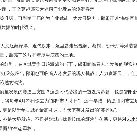
共舞”，正激荡起邵阳大健康产业发展的澎湃春潮。
级，再到第三届的为产业赋能、为发展聚力，邵阳正以“海纳百川
频共振的时代强音。
人文底蕴深厚。近代以来，这里曾走出魏源、蔡锷、贺绿汀等灿若
量，照亮了这片有着厚重底蕴的土地。
红利，在区域竞争日趋激烈的当下，邵阳面临着人才发展的现实挑
虹吸效应”，邵阳也面临着人才发展的现实挑战：人力资源虽丰，但
跨越的鸿沟。
量发展的赛道上突围？这是时代给出的一道发展命题，也是邵阳必
，将每年4月23日设立为“邵阳市人才日”。这一举措，既是邵阳市
，更是以千年古城的最高礼遇，向天下英才发出的“英雄帖”。
，亦是大势所趋。不仅是对城市优良传统的继承与创新，更是对未来
层面的“生态重构”。