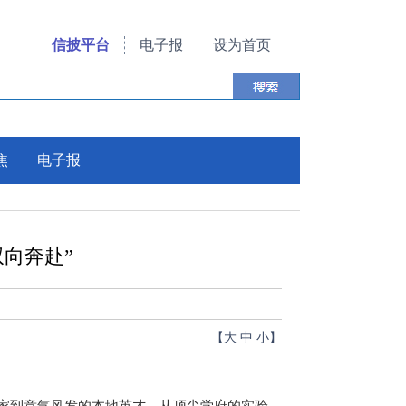
信披平台
电子报
设为首页
焦
电子报
双向奔赴”
【
大
中
小
】
家到意气风发的本地英才，从顶尖学府的实验