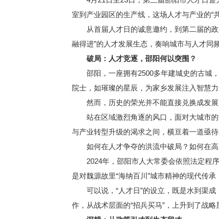
室到产业园区的生产线，这场人才与产业的“
从首届人才日的诚意邀约，到第二届的政策升
融得进”的人才发展生态，奏响城市与人才同
破局：人才竞逐，邵阳何以突围？
邵阳，一座拥有2500多年建城史的古城，
院士，如璀璨的星辰，为家乡发展注入智慧力
然而，历史的荣光并不能直接兑换成发展的
站在区域激烈角逐的风口，面对大城市的“
与产业转型升级的渴求之间，横亘着一道亟待
如何在人才争夺的洪流中破局？如何在高质
2024年，邵阳市人大常委会依照法定程序
是对魏源故里“海纳百川”城市精神的现代传承
可以说，“人才日”的设立，既是水到渠成
作，从战术层面的“招兵买马”，上升到了战略