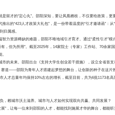
是留才的“定心丸”。邵阳深知，要让凤凰栖枝，不仅要给政策，更
出的“423人才政策大礼包”，是一份带着温度的“引才邀请函”：从“
到归属感。
智力资源稀缺的难题，邵阳不唯地域引才育才。通过“柔性引才”模式
有，但为所用”。截至2025年，14家院士（专家）工作站、70余
能。
市的未来。邵阳出台《支持大学生创业若干措施》，设立全省首支
、赛道——邵阳为青年人才搭建起梦想的舞台，让创新的种子在这片
才总量年均保持10%左右的增长，截至目前，共为6批1173名高
，赖城市沃土滋养。城市与人才如何实现双向共赢、共同发展？
展”，让每一位来到邵阳的人才，都能找到施展才华的舞台，都能听