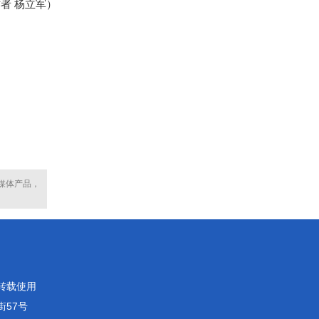
者 杨立军）
媒体产品，
转载使用
街57号