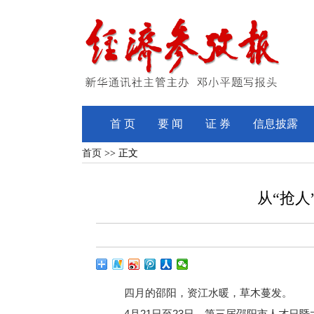
首 页
要 闻
证 券
信息披露
首页
>> 正文
从“抢人
四月的邵阳，资江水暖，草木蔓发。
4月21日至23日，第三届邵阳市人才日暨