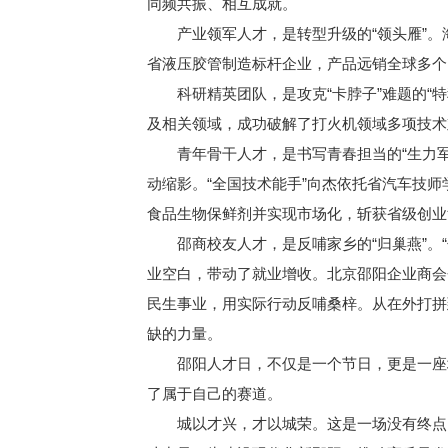
同频共振、相互成就。
产业领军人才，是转型升级的“领头雁”。
省液压胶管制造标杆企业，产品远销全球多个
科研精英团队，是攻克“卡脖子”难题的“特
及相关领域，成功破解了打火机领域多项技术
青年骨干人才，是书写青春担当的“生力军
动缩影。“全国技术能手”向杰依托省汽车技
食品生物保鲜剂并实现市场化，斩获省级创业
邵商校友人才，是反哺家乡的“归巢燕”。“
业空白，带动了就业增收。北京邵阳企业商会
民生事业，用实际行动反哺桑梓。从在外打拼
缺的力量。
邵阳人才日，不仅是一个节日，更是一座城
了属于自己的赛道。
城以才兴，才以城荣。这是一场没有终点的