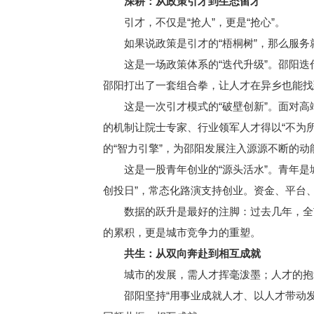
深耕：从政策引才到生态留才
引才，不仅是“抢人”，更是“抢心”。
如果说政策是引才的“梧桐树”，那么服务就
这是一场政策体系的“迭代升级”。邵阳迭代推
邵阳打出了一套组合拳，让人才在异乡也能找
这是一次引才模式的“破壁创新”。面对高端
的机制让院士专家、行业领军人才得以“不为所
的“智力引擎”，为邵阳发展注入源源不断的动
这是一股青年创业的“源头活水”。青年是城
创投日”，常态化路演支持创业。资金、平台
数据的跃升是最好的注脚：过去几年，全市人
的累积，更是城市竞争力的重塑。
共生：从双向奔赴到相互成就
城市的发展，需人才挥毫泼墨；人才的抱负
邵阳坚持“用事业成就人才、以人才带动发