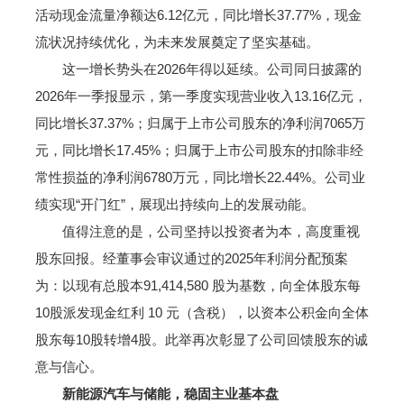
活动现金流量净额达6.12亿元，同比增长37.77%，现金
流状况持续优化，为未来发展奠定了坚实基础。
这一增长势头在2026年得以延续。公司同日披露的
2026年一季报显示，第一季度实现营业收入13.16亿元，
同比增长37.37%；归属于上市公司股东的净利润7065万
元，同比增长17.45%；归属于上市公司股东的扣除非经
常性损益的净利润6780万元，同比增长22.44%。公司业
绩实现“开门红”，展现出持续向上的发展动能。
值得注意的是，公司坚持以投资者为本，高度重视
股东回报。经董事会审议通过的2025年利润分配预案
为：以现有总股本91,414,580 股为基数，向全体股东每
10股派发现金红利 10 元（含税），以资本公积金向全体
股东每10股转增4股。此举再次彰显了公司回馈股东的诚
意与信心。
新能源汽车与储能，稳固主业基本盘