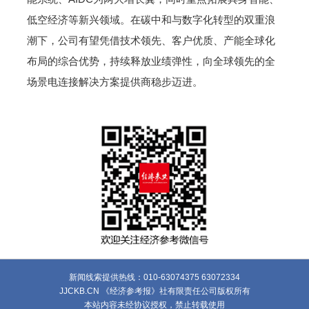
低空经济等新兴领域。在碳中和与数字化转型的双重浪
潮下，公司有望凭借技术领先、客户优质、产能全球化
布局的综合优势，持续释放业绩弹性，向全球领先的全
场景电连接解决方案提供商稳步迈进。
新闻线索提供热线：010-63074375 63072334
JJCKB.CN 《经济参考报》社有限责任公司版权所有
本站内容未经协议授权，禁止转载使用