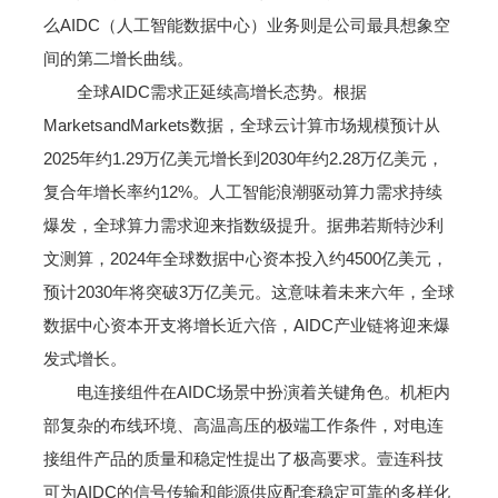
么AIDC（人工智能数据中心）业务则是公司最具想象空
间的第二增长曲线。
全球AIDC需求正延续高增长态势。根据
MarketsandMarkets数据，全球云计算市场规模预计从
2025年约1.29万亿美元增长到2030年约2.28万亿美元，
复合年增长率约12%。人工智能浪潮驱动算力需求持续
爆发，全球算力需求迎来指数级提升。据弗若斯特沙利
文测算，2024年全球数据中心资本投入约4500亿美元，
预计2030年将突破3万亿美元。这意味着未来六年，全球
数据中心资本开支将增长近六倍，AIDC产业链将迎来爆
发式增长。
电连接组件在AIDC场景中扮演着关键角色。机柜内
部复杂的布线环境、高温高压的极端工作条件，对电连
接组件产品的质量和稳定性提出了极高要求。壹连科技
可为AIDC的信号传输和能源供应配套稳定可靠的多样化