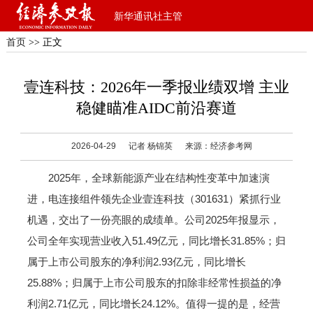
新华通讯社主管
首页
>> 正文
壹连科技：2026年一季报业绩双增 主业
稳健瞄准AIDC前沿赛道
2026-04-29
记者 杨锦英
来源：经济参考网
2025年，全球新能源产业在结构性变革中加速演
进，电连接组件领先企业壹连科技（301631）紧抓行业
机遇，交出了一份亮眼的成绩单。公司2025年报显示，
公司全年实现营业收入51.49亿元，同比增长31.85%；归
属于上市公司股东的净利润2.93亿元，同比增长
25.88%；归属于上市公司股东的扣除非经常性损益的净
利润2.71亿元，同比增长24.12%。值得一提的是，经营