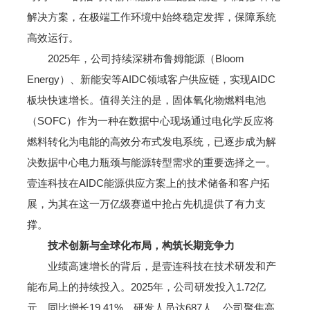
解决方案，在极端工作环境中始终稳定发挥，保障系统
高效运行。
2025年，公司持续深耕布鲁姆能源（Bloom
Energy）、新能安等AIDC领域客户供应链，实现AIDC
板块快速增长。值得关注的是，固体氧化物燃料电池
（SOFC）作为一种在数据中心现场通过电化学反应将
燃料转化为电能的高效分布式发电系统，已逐步成为解
决数据中心电力瓶颈与能源转型需求的重要选择之一。
壹连科技在AIDC能源供应方案上的技术储备和客户拓
展，为其在这一万亿级赛道中抢占先机提供了有力支
撑。
技术创新与全球化布局，构筑长期竞争力
业绩高速增长的背后，是壹连科技在技术研发和产
能布局上的持续投入。2025年，公司研发投入1.72亿
元，同比增长19.41%，研发人员达687人。公司聚焦高