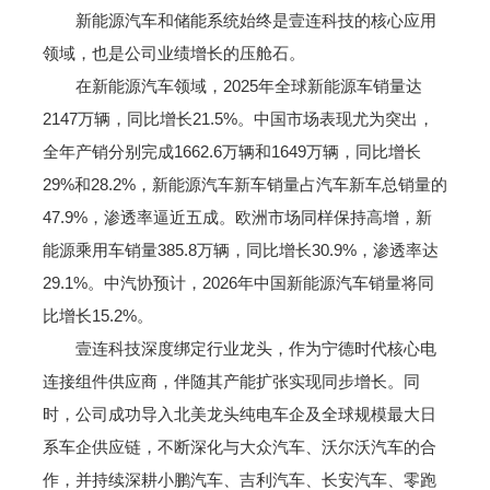
新能源汽车和储能系统始终是壹连科技的核心应用
领域，也是公司业绩增长的压舱石。
在新能源汽车领域，2025年全球新能源车销量达
2147万辆，同比增长21.5%。中国市场表现尤为突出，
全年产销分别完成1662.6万辆和1649万辆，同比增长
29%和28.2%，新能源汽车新车销量占汽车新车总销量的
47.9%，渗透率逼近五成。欧洲市场同样保持高增，新
能源乘用车销量385.8万辆，同比增长30.9%，渗透率达
29.1%。中汽协预计，2026年中国新能源汽车销量将同
比增长15.2%。
壹连科技深度绑定行业龙头，作为宁德时代核心电
连接组件供应商，伴随其产能扩张实现同步增长。同
时，公司成功导入北美龙头纯电车企及全球规模最大日
系车企供应链，不断深化与大众汽车、沃尔沃汽车的合
作，并持续深耕小鹏汽车、吉利汽车、长安汽车、零跑