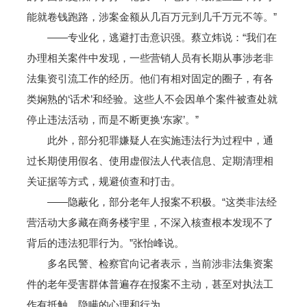
能就卷钱跑路，涉案金额从几百万元到几千万元不等。”
——专业化，逃避打击意识强。蔡立炜说：“我们在
办理相关案件中发现，一些营销人员有长期从事涉老非
法集资引流工作的经历。他们有相对固定的圈子，有各
类娴熟的‘话术’和经验。这些人不会因单个案件被查处就
停止违法活动，而是不断更换‘东家’。”
此外，部分犯罪嫌疑人在实施违法行为过程中，通
过长期使用假名、使用虚假法人代表信息、定期清理相
关证据等方式，规避侦查和打击。
——隐蔽化，部分老年人报案不积极。“这类非法经
营活动大多藏在商务楼宇里，不深入核查根本发现不了
背后的违法犯罪行为。”张怡峰说。
多名民警、检察官向记者表示，当前涉非法集资案
件的老年受害群体普遍存在报案不主动，甚至对执法工
作有抵触、隐瞒的心理和行为。