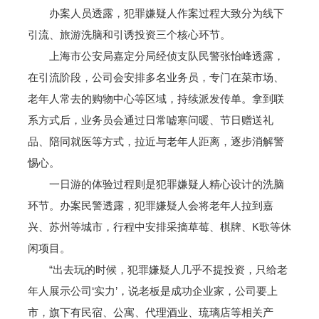
办案人员透露，犯罪嫌疑人作案过程大致分为线下
引流、旅游洗脑和引诱投资三个核心环节。
上海市公安局嘉定分局经侦支队民警张怡峰透露，
在引流阶段，公司会安排多名业务员，专门在菜市场、
老年人常去的购物中心等区域，持续派发传单。拿到联
系方式后，业务员会通过日常嘘寒问暖、节日赠送礼
品、陪同就医等方式，拉近与老年人距离，逐步消解警
惕心。
一日游的体验过程则是犯罪嫌疑人精心设计的洗脑
环节。办案民警透露，犯罪嫌疑人会将老年人拉到嘉
兴、苏州等城市，行程中安排采摘草莓、棋牌、K歌等休
闲项目。
“出去玩的时候，犯罪嫌疑人几乎不提投资，只给老
年人展示公司‘实力’，说老板是成功企业家，公司要上
市，旗下有民宿、公寓、代理酒业、琉璃店等相关产