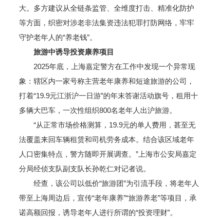
大。多方建议从全链条监管、全维度打击、精准化防护
等方面，织密对涉老非法集资违法犯罪打防网络，牢牢
守护老年人的“养老钱”。
旅游中诱导投资康养项目
2025年底，上海嘉定警方在工作中发现一个异常现
象：辖区内一家号称主营老年康养和短途旅游的公司，
打着“19.9元江浙沪一日游”的年末答谢活动旗号，租用十
多辆大巴车，一次性组织800名老年人出沪旅游。
“从正常市场价格测算，19.9元的单人费用，甚至无
法覆盖来回车辆租赁和司机劳务成本。结合该区域老年
人口密集特点，警方随即开展调查。”上海市公安局嘉定
分局经侦支队副支队长孙乾仁对记者说。
经查，该公司以低价“旅游团”为引流手段，将老年人
带至上海周边后，宣传“老年康养”“旅游养老”等项目，承
诺高额回报，诱导老年人进行所谓的“投资理财”。