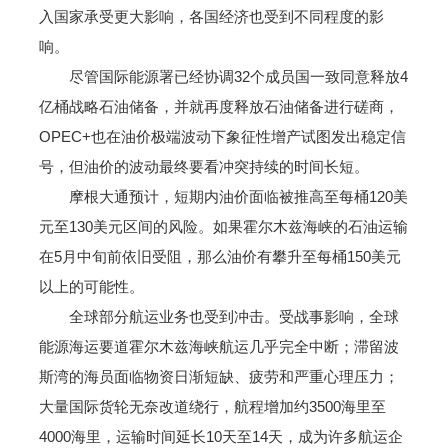
入国家承受更大影响，各国经济也受到不同程度的影
响。
尽管国际能源署已经协调32个成员国一致同意释放4
亿桶战略石油储备，并就再度释放石油储备进行磋商，
OPEC+也在油价极端波动下象征性增产试图发出稳定信
号，但油价的波动最终要看冲突持续的时间长短。
摩根大通预计，短期内油价面临被推高至每桶120美
元至130美元区间的风险。如果霍尔木兹海峡的石油运输
在5月中旬前依旧受阻，那么油价有攀升至每桶150美元
以上的可能性。
全球部分航运业务也受到冲击。受战事影响，全球
能源海运要道霍尔木兹海峡航运几乎完全中断；滞留波
斯湾的海员面临物资日渐短缺、疲劳和严重心理压力；
大量国际货轮无奈改道绕行，航程增加约3500海里至
4000海里，运输时间延长10天至14天，成为许多航运企