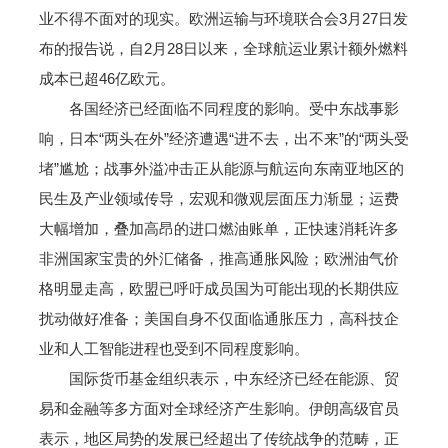
业不得不面对的现实。欧洲运输与环境联合会3月27日发
布的报告说，自2月28日以来，全球航运业累计额外燃料
成本已超46亿欧元。
各国经济已经面临不同程度的影响。受中东战事影
响，日本“两头在外”经济遭遇“进不去，出不来”的“两头受
堵”尴尬；战事外溢冲击正从能源与航运向东南亚地区的
民生及产业领域传导，宏观和微观层面压力渐显；运费
大幅增加，叠加高昂的进口燃油账单，正快速消耗许多
非洲国家宝贵的外汇储备，推高通胀风险；欧洲油气价
格明显走高，欧盟已呼吁成员国为可能出现的长期供应
扰动做好准备；美国自身不仅面临通胀压力，高科技企
业和人工智能进程也受到不同程度影响。
国际货币基金组织表示，中东经济已经在能源、贸
易和金融等多方面对全球经济产生影响。伊朗高级官员
表示，地区局势的发展已经超出了传统战争的范畴，正