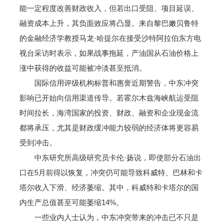
能一定程度改善财政收入，但若出口受阻、项目延误、
融资成本上升，其负面效应将凸显。来自黎巴嫩贝鲁特
的金融经济学教授马龙·哈提尔在接受沙特阿拉伯东方电
视台采访时表示，如果战事拖延，产油国从石油价格上
涨中获得的收益可能被冲淡甚至抵消。
国际信用评级机构标普和惠誉近期警告，中东冲突
影响已开始向信用渠道传导。若霍尔木兹海峡航运受阻
时间拉长，海湾国家的投资、财政、融资和企业现金流
都将承压，尤其是财政缓冲能力较弱的经济体将更容易
受到冲击。
中东研究所高级研究员卡伦·扬说，即使部分石油出
口在5月前得以恢复，冲突仍可能导致科威特、巴林和卡
塔尔收入下滑、经济萎缩。其中，科威特和卡塔尔的国
内生产总值甚至可能萎缩14%。
一些业内人士认为，中东冲突带来的冲击已不只是