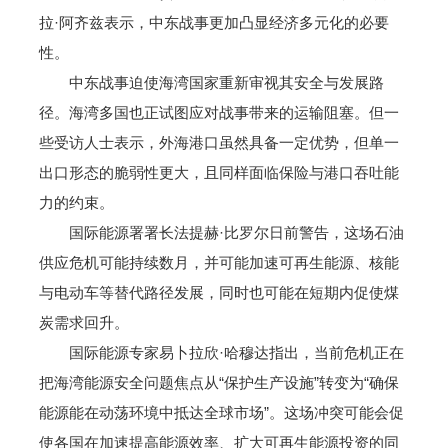
拉·阿齐兹表示，中东战事更加凸显经济多元化的必要
性。
中东战事迫使海湾国家重新审视其安全与发展路
径。海湾多国也正试图应对战事带来的运输阻塞。但一
些受访人士表示，外海港口虽然具备一定优势，但单一
出口形态的脆弱性更大，且同样面临保险与港口吞吐能
力的约束。
国际能源署署长法提赫·比罗尔日前警告，这场石油
供应危机可能持续数月，并可能加速可再生能源、核能
与电动车等替代路径发展，同时也可能在短期内促使煤
炭需求回升。
国际能源专家易卜拉欣·哈穆达指出，当前危机正在
把海湾能源安全问题焦点从“保护生产设施”转变为“确保
能源能在动荡环境中抵达全球市场”。这场冲突可能会促
使各国在加速提高能源效率、扩大可再生能源投资的同