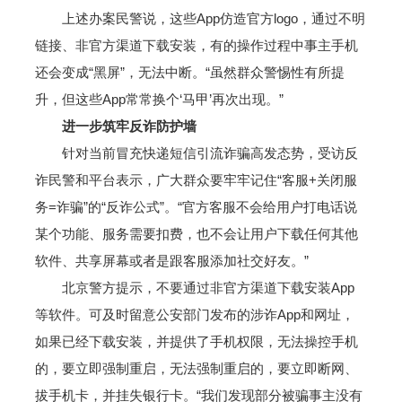
上述办案民警说，这些App仿造官方logo，通过不明
链接、非官方渠道下载安装，有的操作过程中事主手机
还会变成“黑屏”，无法中断。“虽然群众警惕性有所提
升，但这些App常常换个‘马甲’再次出现。”
进一步筑牢反诈防护墙
针对当前冒充快递短信引流诈骗高发态势，受访反
诈民警和平台表示，广大群众要牢牢记住“客服+关闭服
务=诈骗”的“反诈公式”。“官方客服不会给用户打电话说
某个功能、服务需要扣费，也不会让用户下载任何其他
软件、共享屏幕或者是跟客服添加社交好友。”
北京警方提示，不要通过非官方渠道下载安装App
等软件。可及时留意公安部门发布的涉诈App和网址，
如果已经下载安装，并提供了手机权限，无法操控手机
的，要立即强制重启，无法强制重启的，要立即断网、
拔手机卡，并挂失银行卡。“我们发现部分被骗事主没有