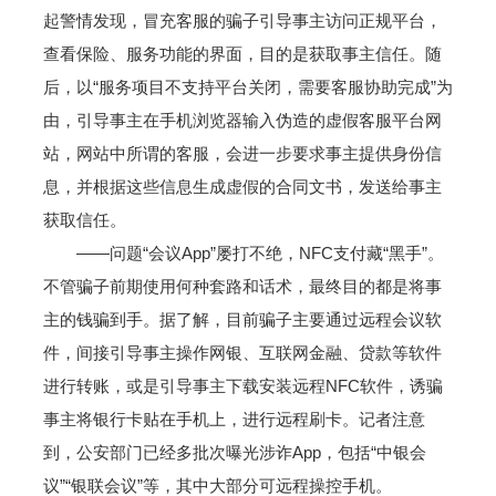
起警情发现，冒充客服的骗子引导事主访问正规平台，
查看保险、服务功能的界面，目的是获取事主信任。随
后，以“服务项目不支持平台关闭，需要客服协助完成”为
由，引导事主在手机浏览器输入伪造的虚假客服平台网
站，网站中所谓的客服，会进一步要求事主提供身份信
息，并根据这些信息生成虚假的合同文书，发送给事主
获取信任。
——问题“会议App”屡打不绝，NFC支付藏“黑手”。
不管骗子前期使用何种套路和话术，最终目的都是将事
主的钱骗到手。据了解，目前骗子主要通过远程会议软
件，间接引导事主操作网银、互联网金融、贷款等软件
进行转账，或是引导事主下载安装远程NFC软件，诱骗
事主将银行卡贴在手机上，进行远程刷卡。记者注意
到，公安部门已经多批次曝光涉诈App，包括“中银会
议”“银联会议”等，其中大部分可远程操控手机。