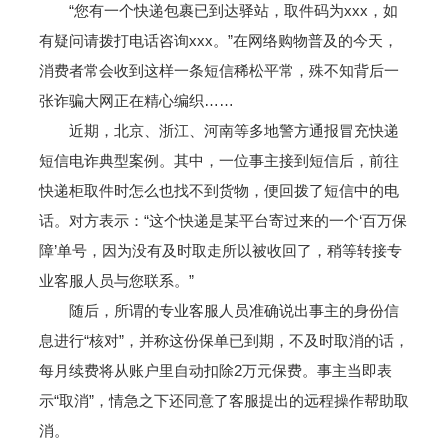
“您有一个快递包裹已到达驿站，取件码为xxx，如
有疑问请拨打电话咨询xxx。”在网络购物普及的今天，
消费者常会收到这样一条短信稀松平常，殊不知背后一
张诈骗大网正在精心编织……
近期，北京、浙江、河南等多地警方通报冒充快递
短信电诈典型案例。其中，一位事主接到短信后，前往
快递柜取件时怎么也找不到货物，便回拨了短信中的电
话。对方表示：“这个快递是某平台寄过来的一个‘百万保
障’单号，因为没有及时取走所以被收回了，稍等转接专
业客服人员与您联系。”
随后，所谓的专业客服人员准确说出事主的身份信
息进行“核对”，并称这份保单已到期，不及时取消的话，
每月续费将从账户里自动扣除2万元保费。事主当即表
示“取消”，情急之下还同意了客服提出的远程操作帮助取
消。