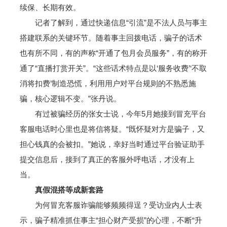
续保、长期有效。
记者了解到，通过快递信息“引流”是不法人员与事主
搭建联系的关键环节。随着事主回拨电话，骗子的话术
也有所不同，有的声称“开通了包月会员服务”，有的称开
通了“直播打赏开关”。“这些话术特点是以‘服务收费’‘不取
消将扣费’制造恐慌，利用用户对平台规则的不熟悉施
骗，核心逻辑不变。”张丹说。
有过被骗经历的张女士说，今年5月她接到冒充平台
客服电话时心里也是将信将疑。“既怀疑对方是骗子，又
担心钱真的会被扣。”她说，幸好当时通过平台验证助手
提交信息后，接到了真正的客服外呼电话，才没有上
当。
真假混搭等成新套路
为何冒充客服诈骗能够频频得逞？受访业内人士表
示，骗子精准抓住事主“担心财产受损”的心理，不断“升